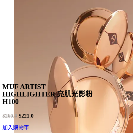
The
options
may
be
chosen
on
the
product
page
MUF ARTIST
HIGHLIGHTER 亮肌光影粉
H100
$
260.0
$
221.0
Original
Current
加入購物車
price
price