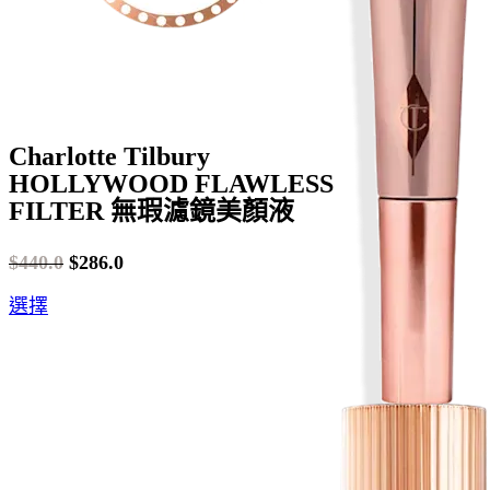
Charlotte Tilbury
HOLLYWOOD FLAWLESS
FILTER 無瑕濾鏡美顏液
$
440.0
$
286.0
Original
Current
This
選擇
price
price
product
was:
is:
has
$440.0.
$286.0.
multiple
variants.
The
options
may