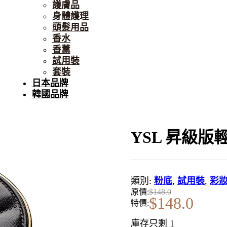
護膚品
身體護理
頭髮用品
香水
香薰
試用裝
套裝
日本品牌
韓國品牌
YSL 昇級版
類別:
粉底
,
試用裝
,
彩
原價:
$
148.0
$
148.0
特價:
庫存只剩 1