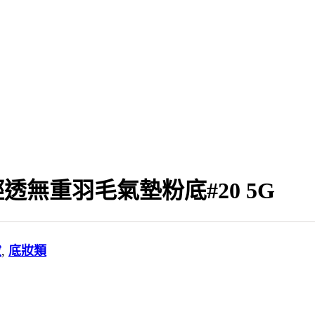
輕透無重羽毛氣墊粉底#20 5G
妝
,
底妝類