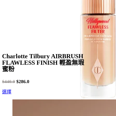
be
chosen
on
the
product
page
Charlotte Tilbury AIRBRUSH
FLAWLESS FINISH 輕盈無瑕
蜜粉
$
440.0
$
286.0
Original
Current
This
選擇
price
price
product
was:
is:
has
$440.0.
$286.0.
multiple
variants.