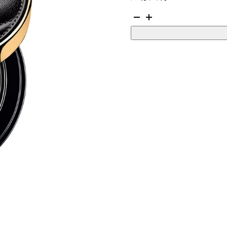
YSL
昇
級
版
輕
透
無
重
羽
毛
氣
墊
粉
底
#20
5G
數
量