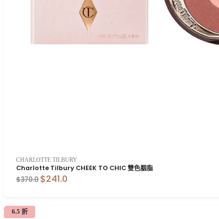
CHARLOTTE TILBURY
Charlotte Tilbury CHEEK TO CHIC 雙色胭脂
$241.0
$370.0
6.5 折