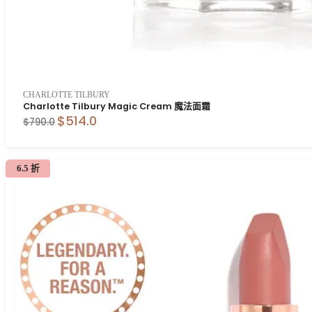
CHARLOTTE TILBURY
Charlotte Tilbury Magic Cream 魔法面霜
$514.0
$790.0
6.5 折