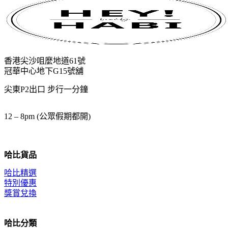
香港尖沙咀麼地道61號
冠華中心地下G15號舖
尖東P2出口 步行一分鐘
12 – 8pm (公眾假期都開)
哈比貨品
哈比精選
特別優惠
獎賞兌換
哈比分類