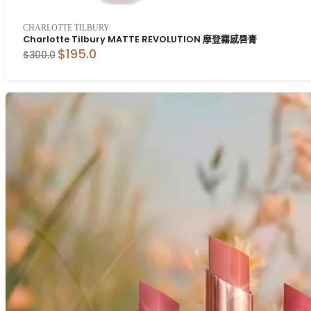
CHARLOTTE TILBURY
Charlotte Tilbury MATTE REVOLUTION 摩登霧感唇膏
$195.0
$300.0