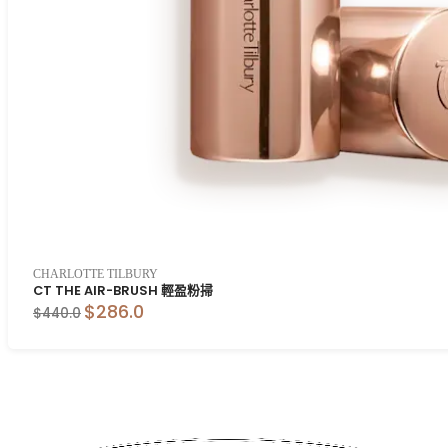
CHARLOTTE TILBURY
CT THE AIR-BRUSH 輕盈粉掃
$286.0
$440.0