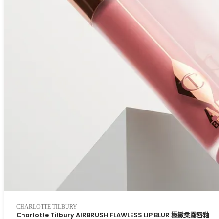
CHARLOTTE TILBURY
Charlotte Tilbury AIRBRUSH FLAWLESS LIP BLUR 極緻柔霧唇釉