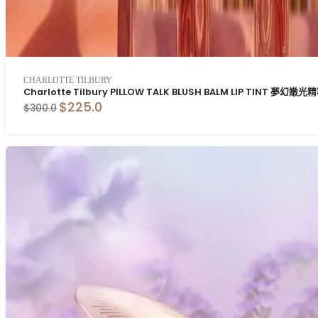
CHARLOTTE TILBURY
Charlotte Tilbury PILLOW TALK BLUSH BALM LIP TINT 夢幻嫩
$225.0
$300.0