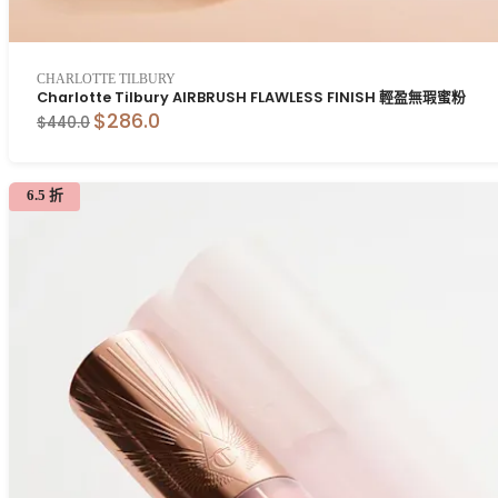
CHARLOTTE TILBURY
Charlotte Tilbury AIRBRUSH FLAWLESS FINISH 輕盈無瑕蜜粉
$286.0
$440.0
6.5 折