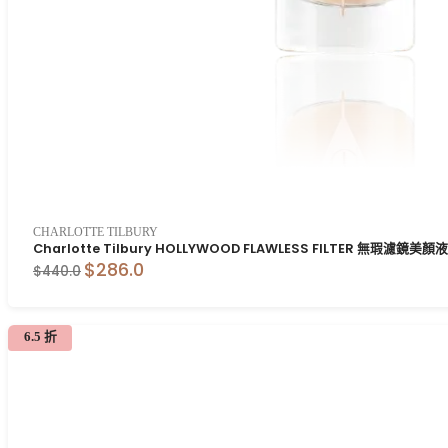
CHARLOTTE TILBURY
Charlotte Tilbury HOLLYWOOD FLAWLESS FILTER 無瑕濾鏡美顏液
$286.0
$440.0
6.5 折