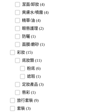
潔面/卸妝
(4)
爽膚水/噴霧
(4)
精華/油
(4)
眼唇護理
(2)
防曬
(1)
面膜/磨砂
(1)
彩妝
(15)
底妝類
(11)
粉底
(6)
遮瑕
(1)
定妝產品
(3)
唇彩
(1)
旅行套裝
(9)
套裝
(3)