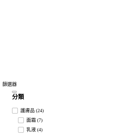
篩選器
分類
分類
護膚品
(24)
面霜
(7)
乳液
(4)