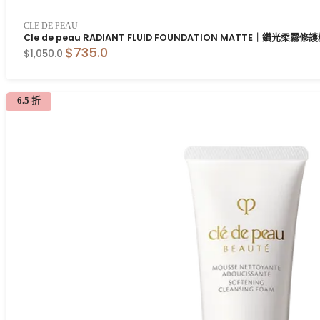
CLE DE PEAU
Cle de peau RADIANT FLUID FOUNDATION MATTE｜鑽光柔霧修護
$735.0
$1,050.0
6.5 折