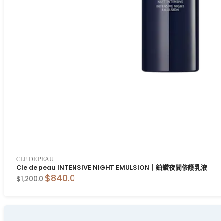
CLE DE PEAU
Cle de peau INTENSIVE NIGHT EMULSION｜鉑鑽夜間修護乳液
$840.0
$1,200.0