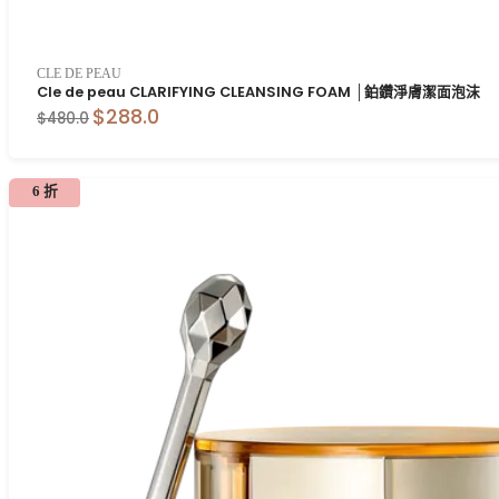
CLE DE PEAU
Cle de peau CLARIFYING CLEANSING FOAM │鉑鑽淨膚潔面泡沫
$288.0
$480.0
6 折