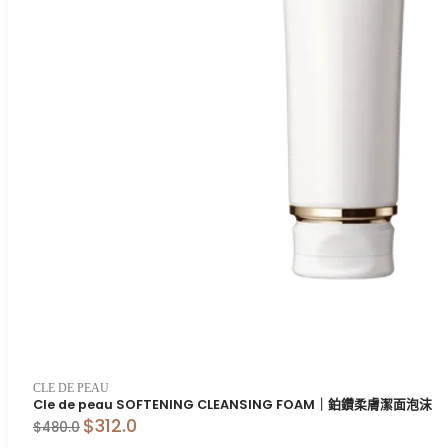
CLE DE PEAU
Cle de peau SOFTENING CLEANSING FOAM｜鉑鑽柔膚潔面泡沫
$312.0
$480.0