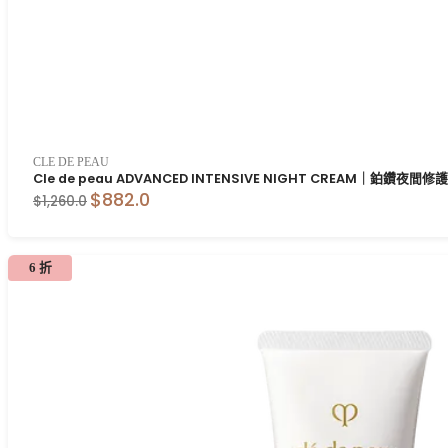
CLE DE PEAU
Cle de peau ADVANCED INTENSIVE NIGHT CREAM｜鉑鑽夜間
$882.0
$1,260.0
6 折