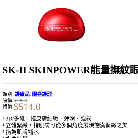
SK-II SKINPOWER能量撫紋
類別:
護膚品
,
眼唇護理
原價:
$
790.0
$
514.0
特價:
¹ 3D/多維，指皮膚細緻、彈潤、強韌
² 立體緊緻，指肌膚可從多個角度展現飽滿緊緻之美
³ 指為肌膚補水