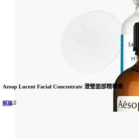
Aesop Lucent Facial Concentrate 澄瑩面部精華素
Original
Current
$
720.0
This
選擇
price
price
product
was:
is:
has
$960.0.
$720.0.
multiple
variants.
The