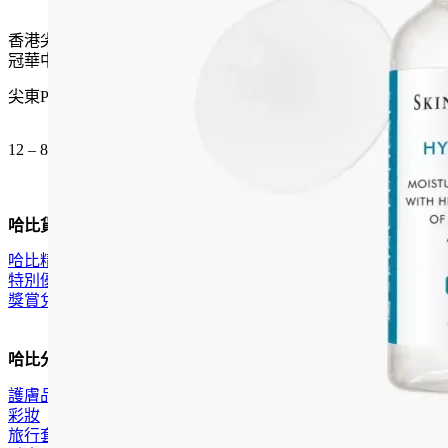
香港尖沙咀麼地道61號
冠華中心地下G15號舖
尖東P2出口 步行一分鐘
12 – 8pm (公眾假期都開)
哈比貨品
哈比精選
特別優惠
獎賞兌換
哈比分類
護膚品
彩妝
旅行套裝