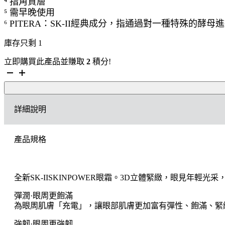
⁴ 指角質層
⁵ 需早晚使用
⁶ PITERA：SK-II經典成分，指通過對一種特殊
庫存只剩 1
立即購買此產品並賺取
2
積分!
SK-
II
SKINPOWER
能
詳細說明
量
撫
紋
產品規格
眼
霜
數
量
全新SK-IISKINPOWER眼霜。3D立體緊緻，眼見年輕
彈潤·眼周更飽滿
為眼周肌膚「充電」，讓眼部肌膚更加富有彈性、飽滿、緊
強韌·眼周更強韌