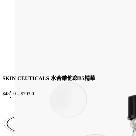
options
may
be
chosen
on
the
product
page
SKIN CEUTICALS 水合維他命B5精華
$
481.0
–
$
793.0