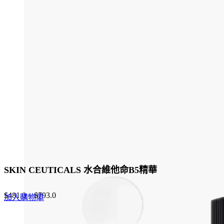
was:
is:
has
$960.0.
$720.0.
multiple
variants.
The
options
may
be
chosen
on
the
product
page
SKIN CEUTICALS 水合維他命B5精華
$
481.0
–
$
793.0
加入購物車