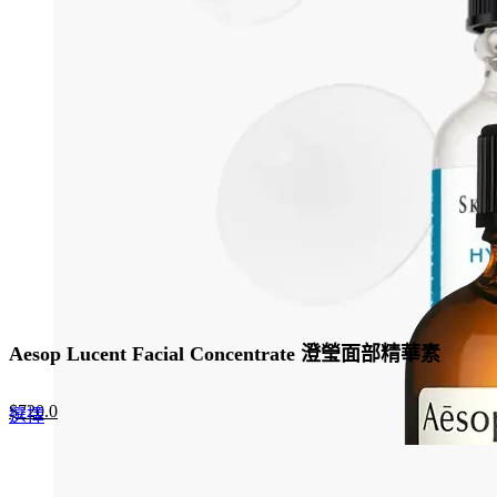
Aesop Lucent Facial Concentrate 澄瑩面部精華素
Original
Current
$
720.0
This
選擇
price
price
product
was:
is:
has
$960.0.
$720.0.
multiple