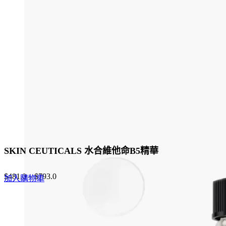
variants.
The
options
may
be
chosen
on
the
product
page
SKIN CEUTICALS 水合維他命B5精華
$
481.0
–
$
793.0
加入購物車