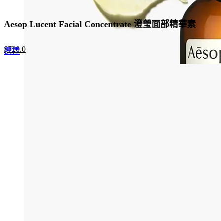
Aesop Lucent Facial Concentrate 澄瑩面部精華素
Original
Current
$
720.0
This
選擇
price
price
product
was:
is:
has
$960.0.
$720.0.
multiple
variants.
The
options
may
be
chosen
on
the
product
page