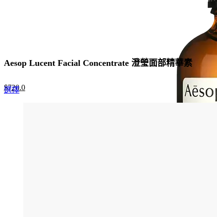
Aesop Lucent Facial Concentrate 澄瑩面部精華素
Original
Current
$
720.0
This
選擇
price
price
product
was:
is:
has
$960.0.
$720.0.
multiple
variants.
The
options
may
be
chosen
on
the
product
page