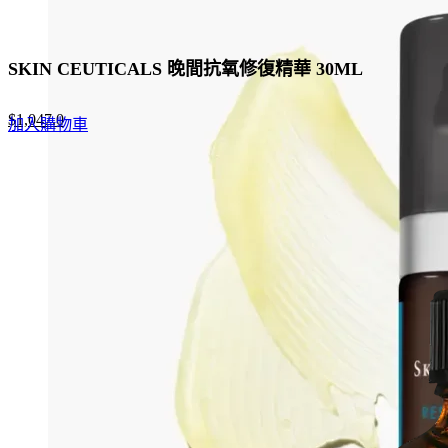
SKIN CEUTICALS 晚間抗氧修復精華 30ML
Original
Current
$
1,047.0
加入購物車
price
price
was:
is:
$1,610.0.
$1,047.0.