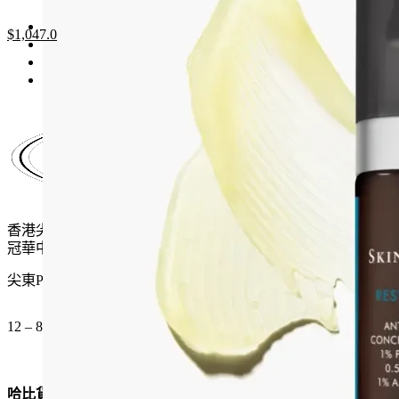
Original
Current
$
1,047.0
price
price
was:
is:
$1,610.0.
$1,047.0.
香港尖沙咀麼地道61號
冠華中心地下G15號舖
尖東P2出口 步行一分鐘
12 – 8pm (公眾假期都開)
哈比貨品