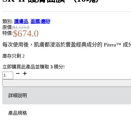
類別:
護膚品
,
面膜/磨砂
原價:
$
1,123.0
$
674.0
特價:
每次使用後，肌膚都浸浴於豐盈經典成分的 Pitera
庫存只剩 2
立即購買此產品並賺取
3
積分!
SK-
II
護
膚
詳細說明
面
膜
（10
產品規格
塊）
數
量