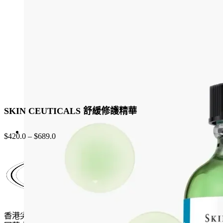
be
chosen
on
the
product
page
SKIN CEUTICALS 舒緩修護精華
$
420.0
–
$
689.0
香港尖沙咀麼地道61號