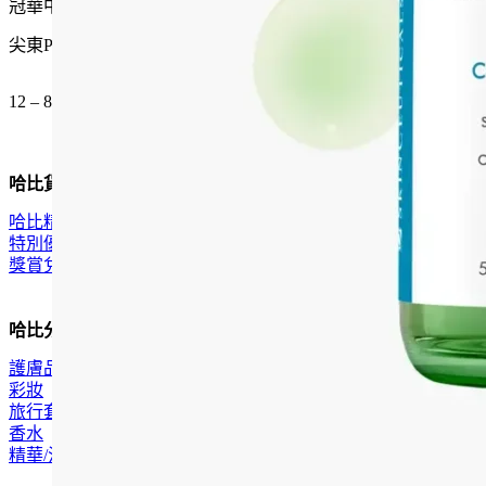
冠華中心地下G15號舖
尖東P2出口 步行一分鐘
12 – 8pm (公眾假期都開)
哈比貨品
哈比精選
特別優惠
獎賞兌換
哈比分類
護膚品
彩妝
旅行套裝
香水
精華/油