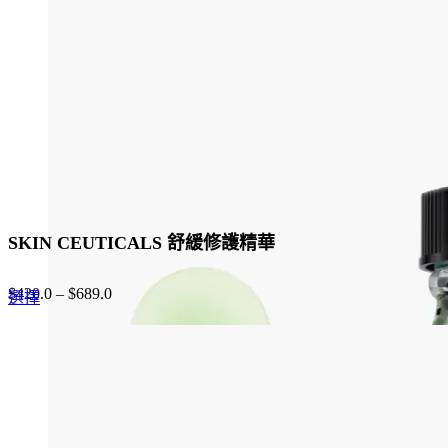
may
be
chosen
on
the
product
page
SKIN CEUTICALS 舒緩修護精華
$
420.0
–
$
689.0
This
選擇
product
has
multiple
variants.
The
options
may