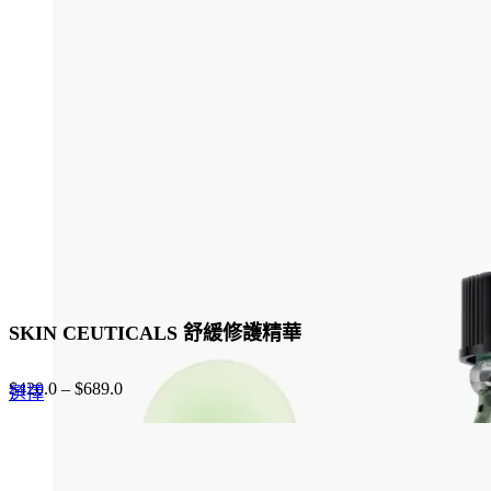
variants.
The
options
may
be
chosen
on
the
product
page
SKIN CEUTICALS 舒緩修護精華
$
420.0
–
$
689.0
This
選擇
product
has
multiple
variants.