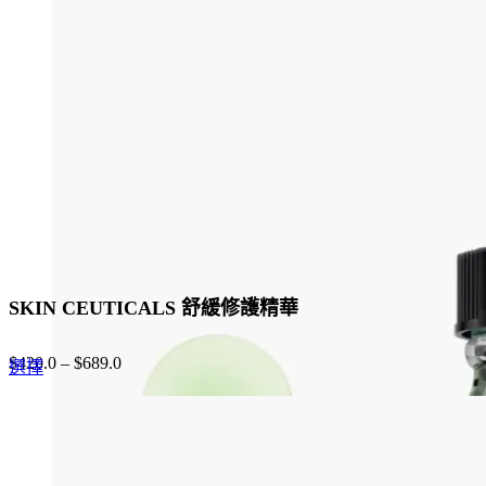
The
options
may
be
chosen
on
the
product
page
SKIN CEUTICALS 舒緩修護精華
$
420.0
–
$
689.0
This
選擇
product
has
multiple
variants.
The