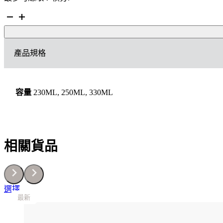
SK-
II
護
膚
產品規格
精
華
(神
仙
容量
230ML, 250ML, 330ML
水）
數
量
相關貨品
This
選擇
最新
最新
最新
最新
最新
product
has
multiple