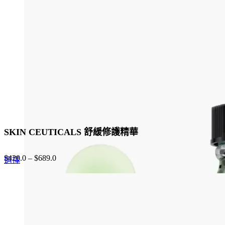
options
may
be
chosen
on
the
product
page
SKIN CEUTICALS 舒緩修護精華
$
420.0
–
$
689.0
This
選擇
product
has
multiple
variants.
The
options