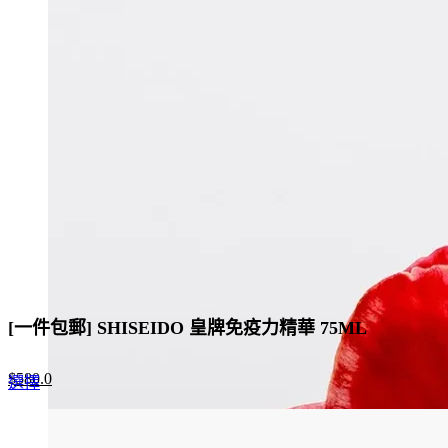
[一件包郵] SHISEIDO 皇牌免疫力精華 75ML
Original
Current
$
580.0
This
選擇
price
price
product
was:
is:
has
$1,160.0.
$580.0.
multiple