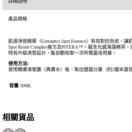
詳細說明
淨
斑
精
產品規格
華
數
量
肌源淨斑精華（Genoptics Spot Essence）有效對抗色
Spot Resist Complex複方及PITERA™，蘊含
特有升級滴管設計，能自動吸取一次所需最佳用量。
使用方法:
使用嫩膚清瑩露（爽膚水）後，取出適當分量（約2厘米直
容量
50ML
相關貨品