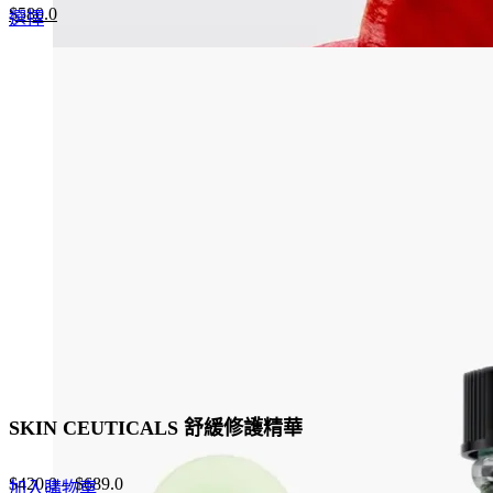
Original
Current
$
580.0
This
選擇
price
price
product
was:
is:
has
$1,160.0.
$580.0.
multiple
variants.
The
options
may
be
chosen
on
the
product
page
SKIN CEUTICALS 舒緩修護精華
$
420.0
–
$
689.0
加入購物車