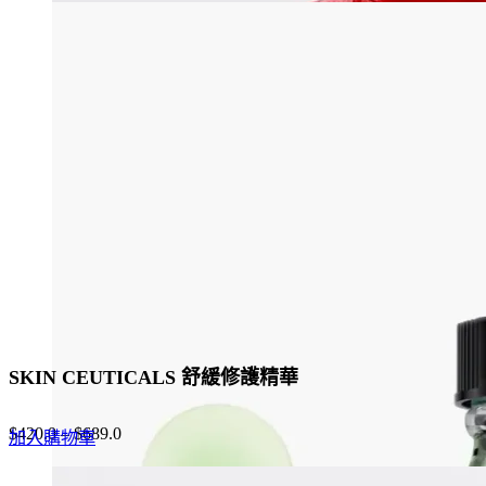
was:
is:
has
$1,160.0.
$580.0.
multiple
variants.
The
options
may
be
chosen
on
the
product
page
SKIN CEUTICALS 舒緩修護精華
$
420.0
–
$
689.0
加入購物車