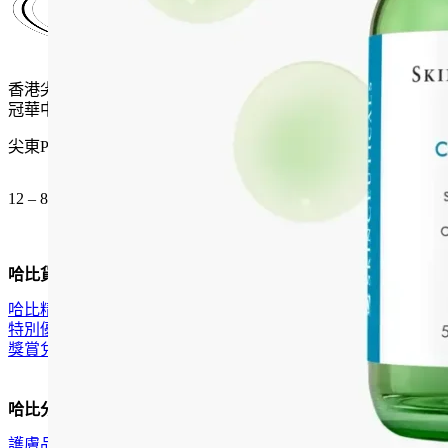
香港尖沙咀麼地道61號
冠華中心地下G15號舖
尖東P2出口 步行一分鐘
12 – 8pm (公眾假期都開)
哈比貨品
哈比精選
特別優惠
獎賞兌換
哈比分類
護膚品