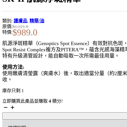
類別:
護膚品
,
精華/油
原價:
$
1,521.0
$
989.0
特價:
肌源淨斑精華（Genoptics Spot Essence）有效
Spot Resist Complex複方及PITERA™
特有升級滴管設計，能自動吸取一次所需最佳用量。
使用方法:
使用嫩膚清瑩露（爽膚水）後，取出適當分量（約2厘
收。
庫存只剩 1
立即購買此產品並賺取
4
積分!
SK-
II
肌
源