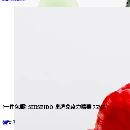
[一件包郵] SHISEIDO 皇牌免疫力精華 75ML
Original
Current
$
580.0
This
選擇
price
price
product