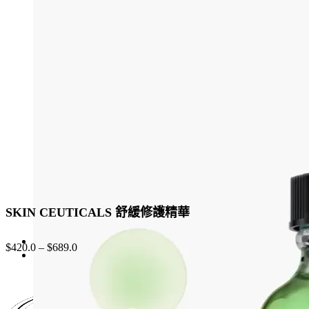
variants.
The
options
may
be
chosen
on
the
product
page
SKIN CEUTICALS 舒緩修護精華
$
420.0
–
$
689.0