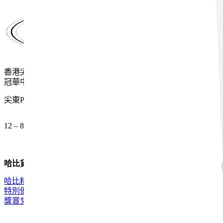
$840.0.
$546.0.
香港尖沙咀麼地道61號
冠華中心地下G15號舖
尖東P2出口 步行一分鐘
12 – 8pm (公眾假期都開)
哈比貨品
哈比精選
特別優惠
獎賞兌換