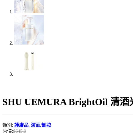
SHU UEMURA BrightOil 清
類別:
護膚品
,
潔面/卸妝
原價:
$
645.0