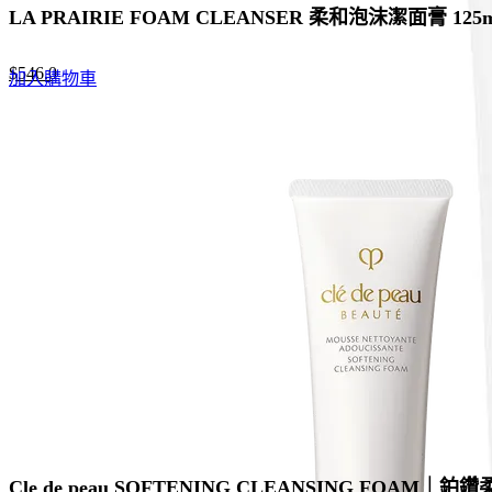
LA PRAIRIE FOAM CLEANSER 柔和泡沫潔面膏 125m
Original
Current
$
546.0
加入購物車
price
price
was:
is:
$840.0.
$546.0.
Cle de peau SOFTENING CLEANSING FOAM