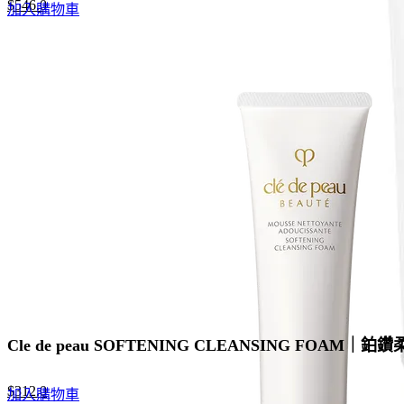
Original
Current
$
546.0
加入購物車
price
price
was:
is:
$840.0.
$546.0.
Cle de peau SOFTENING CLEANSING FOAM
Original
Current
$
312.0
加入購物車