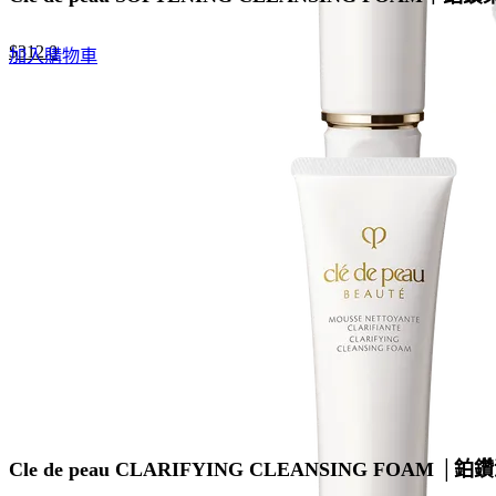
Original
Current
$
312.0
加入購物車
price
price
was:
is:
$480.0.
$312.0.
Cle de peau CLARIFYING CLEANSING FOAM