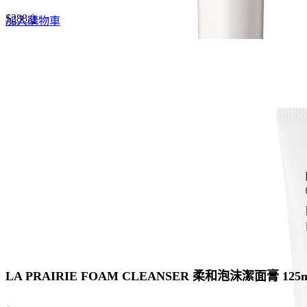
Original
Current
$
288.0
加入購物車
price
price
was:
is:
$480.0.
$288.0.
LA PRAIRIE FOAM CLEANSER 柔和泡沫潔面膏 125m