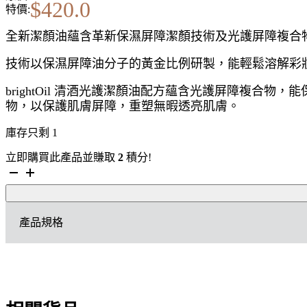
$
420.0
特價:
全新潔顏油蘊含革新保濕屏障潔顏技術及光護屏障複合
技術以保濕屏障油分子的黃金比例研製，能輕鬆溶解彩
brightOil 清酒光護潔顏油配方蘊含光護屏障複
物，以保護肌膚屏障，重塑無暇透亮肌膚。
庫存只剩 1
立即購買此產品並賺取
2
積分!
SHU
UEMURA
BrightOil
清
產品規格
酒
光
護
潔
顏
油