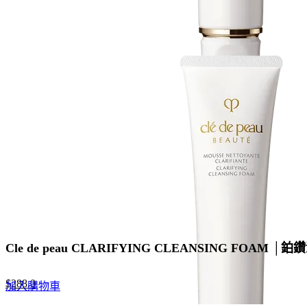
price
price
was:
is:
$480.0.
$312.0.
Cle de peau CLARIFYING CLEANSING FOAM
Original
Current
$
288.0
加入購物車
price
price