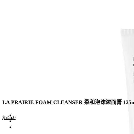
was:
is:
$480.0.
$288.0.
LA PRAIRIE FOAM CLEANSER 柔和泡沫潔面膏 125m
Original
Current
$
546.0
price
price
was:
is: