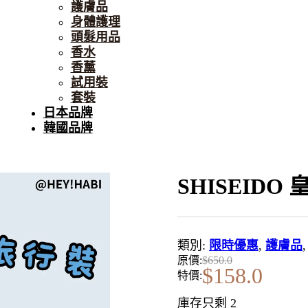
護膚品
身體護理
頭髮用品
香水
香薰
試用裝
套裝
日本品牌
韓國品牌
SHISEIDO
類別:
限時優惠
,
護膚品
原價:
$
650.0
$
158.0
特價:
庫存只剩 2