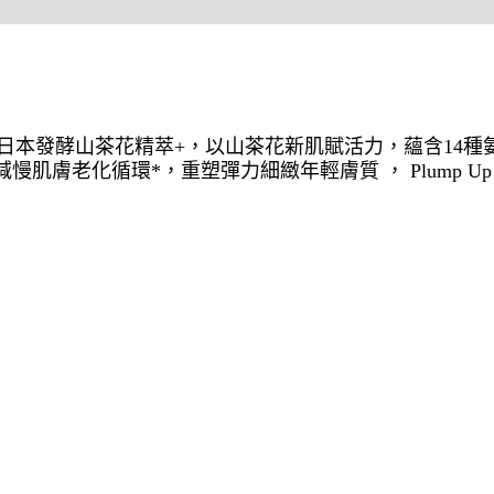
日本發酵山茶花精萃+，以山茶花新肌賦活力，蘊含14種氨基
慢肌膚老化循環*，重塑彈力細緻年輕膚質 ， Plump U