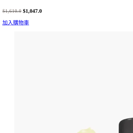
$
1,610.0
$
1,047.0
Original
Current
加入購物車
price
price
was:
is:
$1,610.0.
$1,047.0.