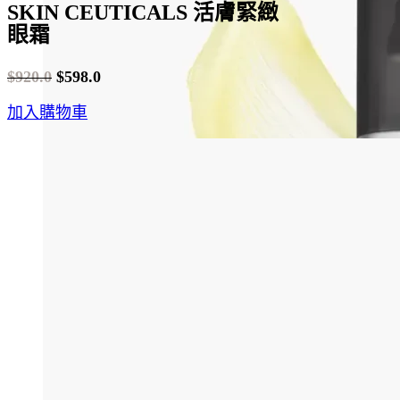
SKIN CEUTICALS 活膚緊緻
眼霜
$
920.0
$
598.0
Original
Current
加入購物車
price
price
was:
is:
$920.0.
$598.0.