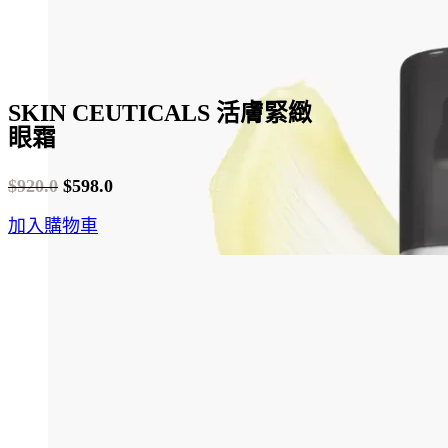
SKIN CEUTICALS 活膚緊緻
眼霜
$
920.0
$
598.0
Original
Current
加入購物車
price
price
was:
is:
$920.0.
$598.0.