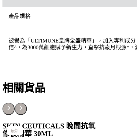
產品規格
被譽為「ULTIMUNE皇牌全盛精華」，加入專利成分
倍^，為3000萬細胞賦予新生力，直擊抗歲月根源*，減
相關貨品
SKIN CEUTICALS 晚間抗氧
最新
最新
最新
最新
最新
最新
最新
最新
最新
最新
最新
最新
最新
最新
最新
最新
最新
最新
修復精華 30ML