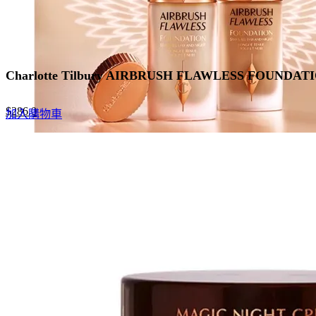
Charlotte Tilbury AIRBRUSH FLAWLESS FOU
Original
Current
$
286.0
加入購物車
price
price
was:
is:
$440.0.
$286.0.