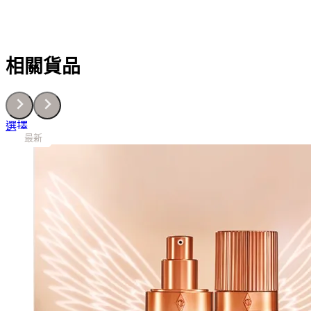
相關貨品
This
選擇
最新
最新
最新
最新
最新
最新
最新
最新
最新
product
has
multiple
variants.
The
options
may
be
chosen
on
the
product
page