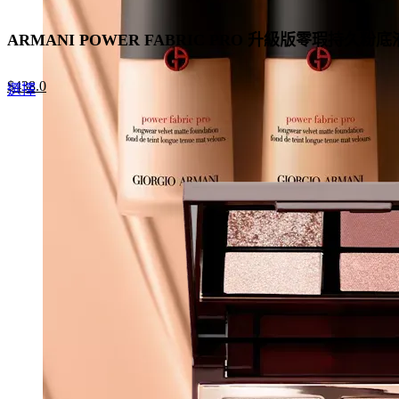
ARMANI POWER FABRIC PRO 升級版零瑕持久粉底
Original
Current
$
438.0
This
選擇
price
price
product
was:
is:
has
$625.0.
$438.0.
multiple
variants.
The
options
may
be
chosen
on
the
product
page