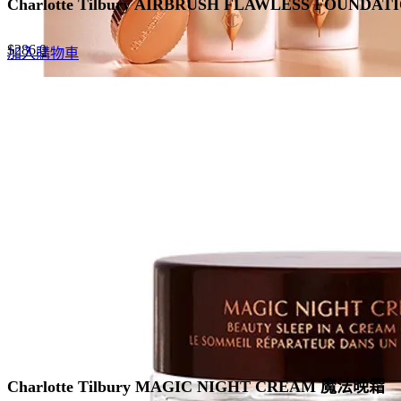
Charlotte Tilbury AIRBRUSH FLAWLESS FOU
Original
Current
$
286.0
加入購物車
price
price
was:
is:
$440.0.
$286.0.
Charlotte Tilbury MAGIC NIGHT CREAM 魔法晚霜