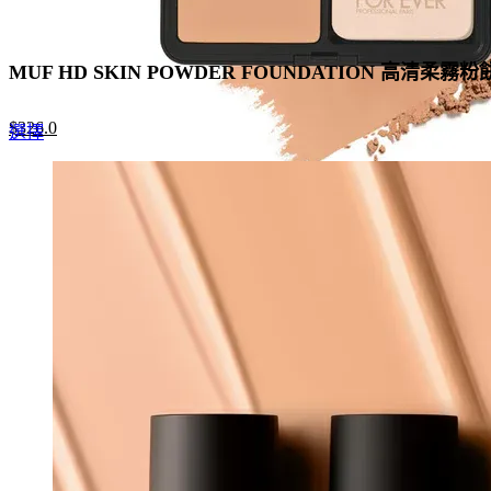
MUF HD SKIN POWDER FOUNDATION 高清柔霧粉
Original
Current
$
326.0
This
選擇
price
price
product
was:
is:
has
$465.0.
$326.0.
multiple
variants.
The
options
may
be
chosen
on
the
product
page