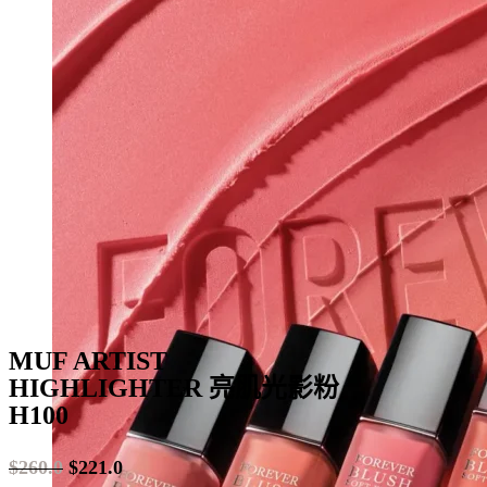
multiple
variants.
The
options
may
be
chosen
on
the
product
page
MUF ARTIST
HIGHLIGHTER 亮肌光影粉
H100
$
260.0
$
221.0
Original
Current