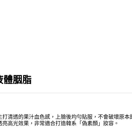
 液體胭脂
主打清透的果汁血色感，上臉後均勻貼服，不會破壞原本
透亮高光效果，非常適合打造韓系「偽素顏」妝容。