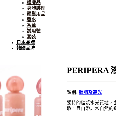
護膚品
身體護理
頭髮用品
香水
香薰
試用裝
套裝
日本品牌
韓國品牌
PERIPERA
類別:
胭脂及高光
獨特的糖漿水光質地，
妝，且自帶非常自然的