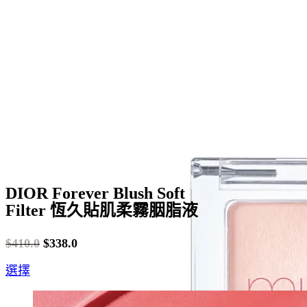
DIOR Forever Blush Soft
Filter 恆久貼肌柔霧胭脂液
$
410.0
$
338.0
Original
Current
This
選擇
price
price
product
was:
is:
has
$410.0.
$338.0.