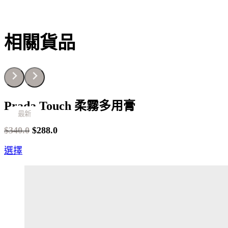
相關貨品
Prada Touch 柔霧多用膏
最新
最新
最新
最新
最新
最新
最新
最新
最新
最新
最新
最新
最新
最新
最新
最新
最新
最新
最新
最新
$
340.0
$
288.0
Original
Current
This
選擇
price
price
product
was:
is:
has
$340.0.
$288.0.
multiple
variants.
The
options