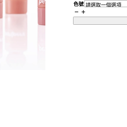
色號
PERIPERA
液
體
胭
脂
數
量