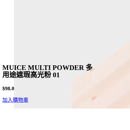
may
be
chosen
on
the
product
page
MUICE MULTI POWDER 多
用途遮瑕高光粉 01
$
98.0
加入購物車