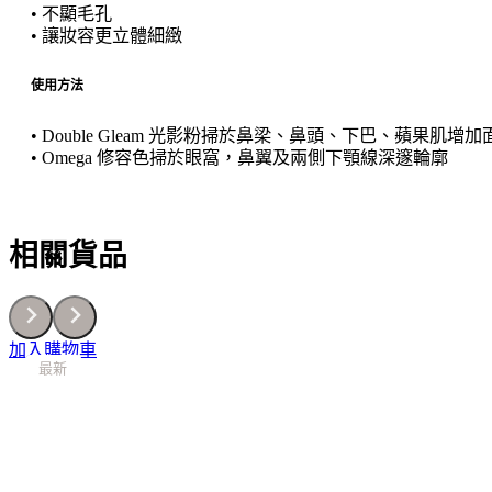
• 不顯毛孔
• 讓妝容更立體細緻
使用方法
• Double Gleam 光影粉掃於鼻梁、鼻頭、下巴、蘋果肌增
• Omega 修容色掃於眼窩，鼻翼及兩側下顎線深邃輪廓
相關貨品
加入購物車
最新
最新
最新
最新
最新
最新
最新
最新
最新