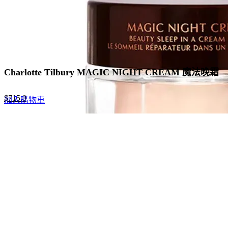
Charlotte Tilbury MAGIC NIGHT CREAM 魔法晚霜
Original
Current
$
715.0
加入購物車
price
price
was:
is:
$1,100.0.
$715.0.