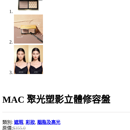
MAC 聚光塑影立體修容盤
類別:
遮瑕
,
彩妝
,
胭脂及高光
原價:
$
355.0