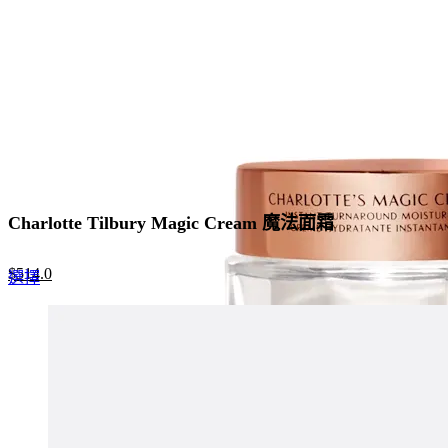
Charlotte Tilbury Magic Cream 魔法面霜
Original
Current
$
514.0
This
選擇
price
price
product
was:
is:
has
$790.0.
$514.0.
multiple
variants.
The
options
may
be