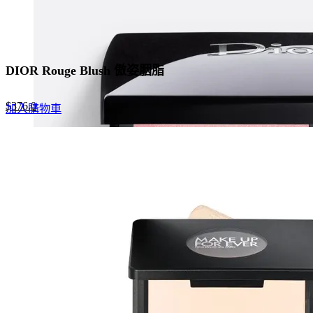
DIOR Rouge Blush 傲姿胭脂
Original
Current
$
376.0
加入購物車
price
price
was:
is:
$470.0.
$376.0.