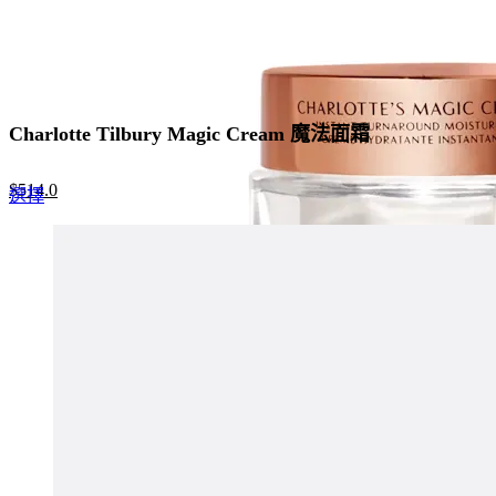
Charlotte Tilbury Magic Cream 魔法面霜
Original
Current
$
514.0
This
選擇
price
price
product
was:
is:
has
$790.0.
$514.0.
multiple
variants.
The
options
may
be
chosen
on
the
product
page