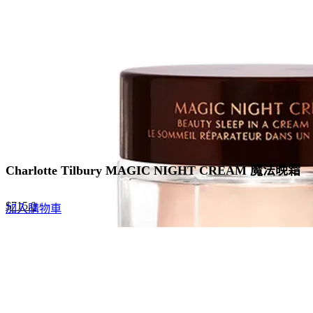
Charlotte Tilbury MAGIC NIGHT CREAM 魔法晚霜
Original
Current
$
715.0
加入購物車
price
price
was:
is:
$1,100.0.
$715.0.