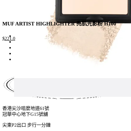
MUF ARTIST HIGHLIGHTER 亮肌光影粉 H100
Original
Current
$
221.0
price
price
was:
is:
$260.0.
$221.0.
香港尖沙咀麼地道61號
冠華中心地下G15號舖
尖東P2出口 步行一分鐘