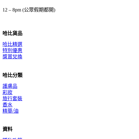
12 – 8pm (公眾假期都開)
哈比貨品
哈比精選
特別優惠
獎賞兌換
哈比分類
護膚品
彩妝
旅行套裝
香水
精華/油
資料