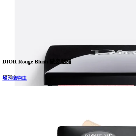
chosen
on
the
product
page
DIOR Rouge Blush 傲姿胭脂
Original
Current
$
376.0
加入購物車
price
price
was:
is:
$470.0.
$376.0.