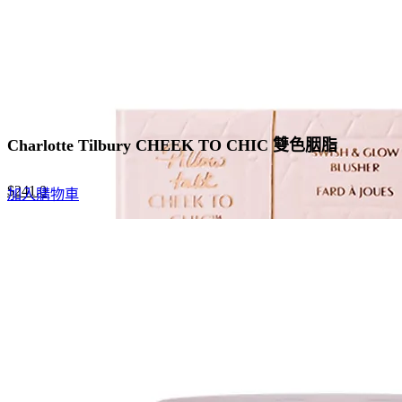
the
product
page
Charlotte Tilbury CHEEK TO CHIC 雙色胭脂
Original
Current
$
241.0
加入購物車
price
price
was:
is:
$370.0.
$241.0.