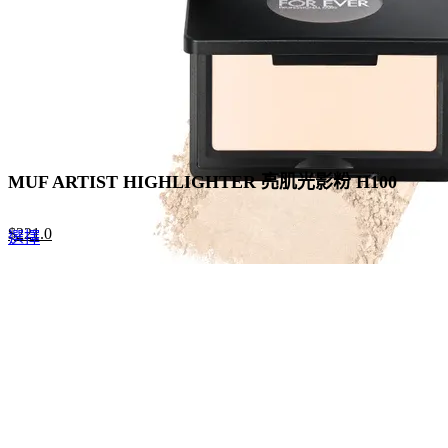
MUF ARTIST HIGHLIGHTER 亮肌光影粉 H100
Original
Current
$
221.0
This
選擇
price
price
product
was:
is:
has
$260.0.
$221.0.
multiple
variants.
The
options
may
be
chosen
on