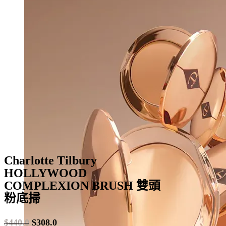
variants.
The
options
may
be
chosen
on
the
product
page
Charlotte Tilbury
HOLLYWOOD
COMPLEXION BRUSH 雙頭
粉底掃
$
440.0
$
308.0