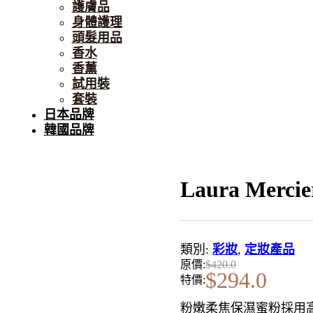
護膚品
身體護理
頭髮用品
香水
香薰
試用裝
套裝
日本品牌
韓國品牌
Laura Mer
類別:
彩妝
,
定妝產品
原價:
$
420.0
$
294.0
特價:
粉嫩柔焦保濕蜜粉採用