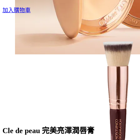
Original
Current
加入購物車
price
price
was:
is:
$440.0.
$308.0.
Cle de peau 完美亮澤潤唇膏