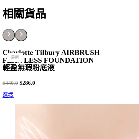
相關貨品
Charlotte Tilbury AIRBRUSH
最新
最新
最新
最新
最新
最新
最新
最新
最新
最新
最新
最新
最新
最新
最新
最新
最新
最新
最新
最新
最新
FLAWLESS FOUNDATION
輕盈無瑕粉底液
$
440.0
$
286.0
Original
Current
This
選擇
price
price
product
was:
is:
has
$440.0.
$286.0.
multiple
variants.
The
options