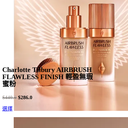
may
be
chosen
on
the
product
page
Charlotte Tilbury AIRBRUSH
FLAWLESS FINISH 輕盈無瑕
蜜粉
$
440.0
$
286.0
Original
Current
This
選擇
price
price
product
was:
is:
has
$440.0.
$286.0.
multiple