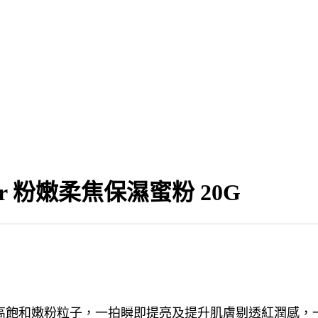
cier 粉嫩柔焦保濕蜜粉 20G
高飽和嫩粉粒子，一拍瞬即提亮及提升肌膚剔透紅潤感，