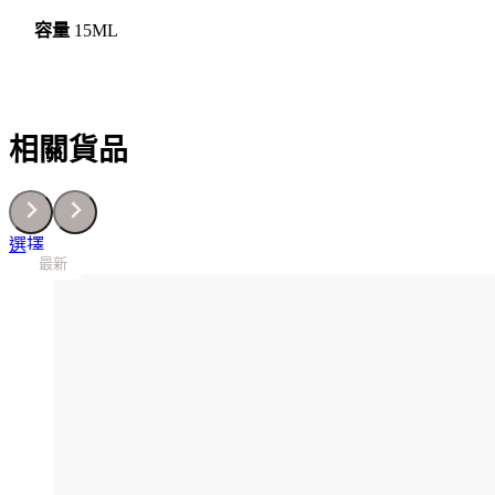
容量
15ML
相關貨品
This
選擇
最新
最新
最新
最新
最新
product
has
multiple
variants.
The
options
may
be
chosen
on
the