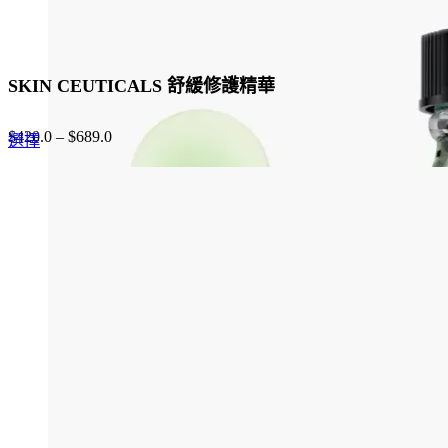
SKIN CEUTICALS 舒緩修護精華
$
420.0
–
$
689.0
This
選擇
product
has
multiple
variants.
The
options
may
be
chosen
on
the
product
page