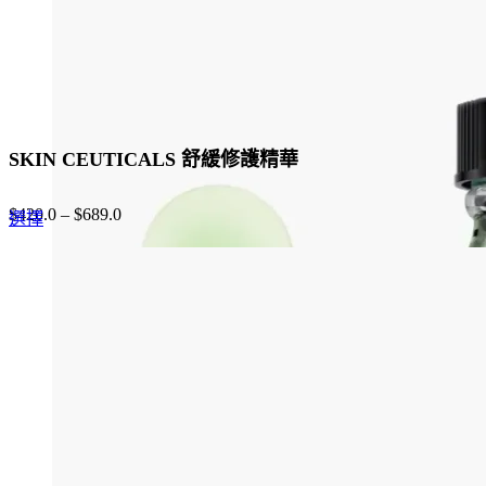
product
page
SKIN CEUTICALS 舒緩修護精華
$
420.0
–
$
689.0
This
選擇
product
has
multiple
variants.
The
options
may
be
chosen
on
the
product