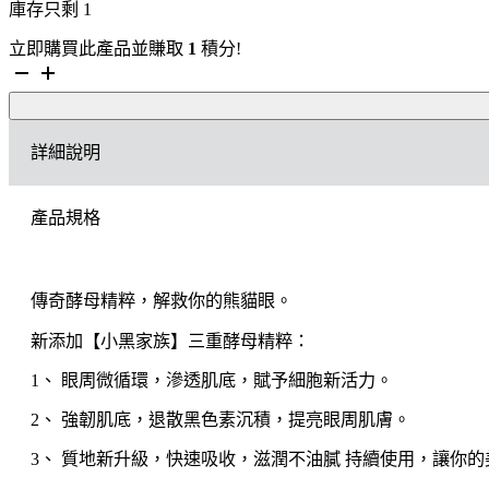
庫存只剩 1
立即購買此產品並賺取
1
積分!
[一
件
包
郵]
詳細說明
Lancôme
「小
黑
產品規格
瓶」
發
光
眼
傳奇酵母精粹，解救你的熊貓眼。
霜
數
新添加【小黑家族】三重酵母精粹：
量
1、 眼周微循環，滲透肌底，賦予細胞新活力。
2、 強韌肌底，退散黑色素沉積，提亮眼周肌膚。
3、 質地新升級，快速吸收，滋潤不油膩 持續使用，讓你的