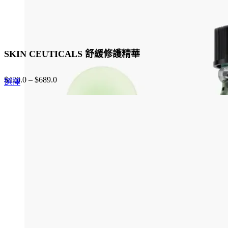
SKIN CEUTICALS 舒緩修護精華
$
420.0
–
$
689.0
This
選擇
product
has
multiple
variants.
The
options
may
be
chosen
on
the
product
page