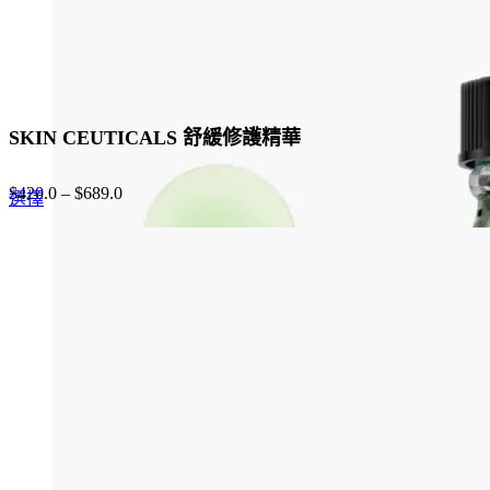
page
SKIN CEUTICALS 舒緩修護精華
$
420.0
–
$
689.0
This
選擇
product
has
multiple
variants.
The
options
may
be
chosen
on
the
product
page