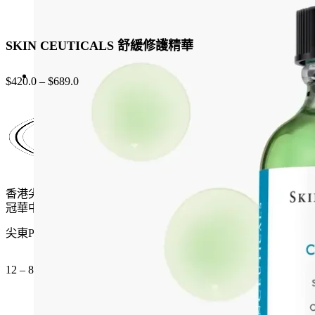
SKIN CEUTICALS 舒緩修護精華
$
420.0
–
$
689.0
香港尖沙咀麼地道61號
冠華中心地下G15號舖
尖東P2出口 步行一分鐘
12 – 8pm (公眾假期都開)