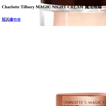
Charlotte Tilbury MAGIC NIGHT CREAM 魔法晚霜
Original
Current
$
715.0
加入購物車
price
price
was:
is:
$1,100.0.
$715.0.