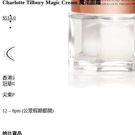
Charlotte Tilbury Magic Cream 魔法面霜
Original
Current
$
514.0
price
price
was:
is:
$790.0.
$514.0.
香港尖沙咀麼地道61號
冠華中心地下G15號舖
尖東P2出口 步行一分鐘
12 – 8pm (公眾假期都開)
哈比貨品