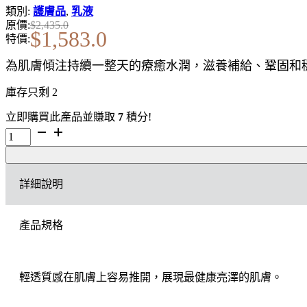
類別:
護膚品
,
乳液
原價:
$
2,435.0
$
1,583.0
特價:
為肌膚傾注持續一整天的療癒水潤，滋養補給、鞏固和
庫存只剩 2
立即購買此產品並賺取
7
積分!
LA
MER
The
Hydrating
詳細說明
Infused
Emulsion
水
產品規格
潤
保
濕
乳
輕透質感在肌膚上容易推開，展現最健康亮澤的肌膚。
液
數