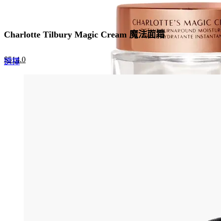
Charlotte Tilbury Magic Cream 魔法面霜
Original
Current
$
514.0
This
選擇
price
price
product
was:
is:
has
$790.0.
$514.0.
multiple
variants.
The
options
may
be
chosen
on
the
product
page