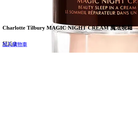
Charlotte Tilbury MAGIC NIGHT CREAM 魔法晚霜
Original
Current
$
715.0
加入購物車
price
price
was:
is:
$1,100.0.
$715.0.