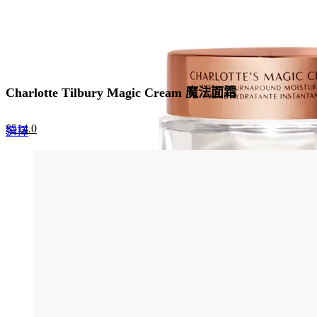
Charlotte Tilbury Magic Cream 魔法面霜
Original
Current
$
514.0
This
選擇
price
price
product
was:
is:
has
$790.0.
$514.0.
multiple
variants.
The
options
may
be
chosen
on
the
product
page