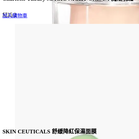
Original
Current
$
715.0
加入購物車
price
price
was:
is:
$1,100.0.
$715.0.
SKIN CEUTICALS 舒緩降紅保濕面膜