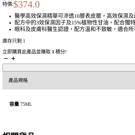
$
374.0
特價:
醫學高效保濕精華可滲透10層表皮層，高效保濕
配方中的3效保濕因子及15%植物性甘油，配合
眼科及皮膚科醫生認證，配方溫和不致敏，適合所
庫存只剩 1
立即購買此產品並賺取
1
積分!
KIEHL'S
Hydro-
Plumping
Serum
產品規格
Concentrate
醫
學
高
容量
75ML
效
保
濕
精
華