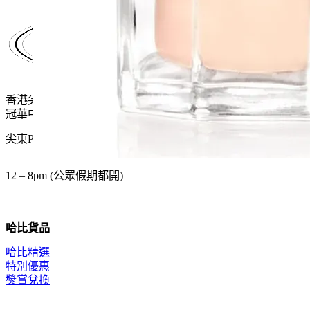
was:
is:
$1,100.0.
$715.0.
香港尖沙咀麼地道61號
冠華中心地下G15號舖
尖東P2出口 步行一分鐘
12 – 8pm (公眾假期都開)
哈比貨品
哈比精選
特別優惠
獎賞兌換