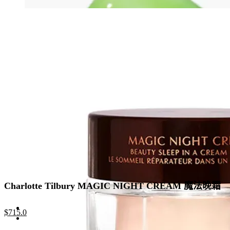
price
price
was:
is:
$690.0.
$449.0.
Charlotte Tilbury MAGIC NIGHT CREAM 魔法晚霜
Original
Current
$
715.0
price
price