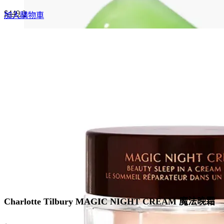
Original
Current
$
449.0
加入購物車
price
price
was:
is:
$690.0.
$449.0.
Charlotte Tilbury MAGIC NIGHT CREAM 魔法晚霜