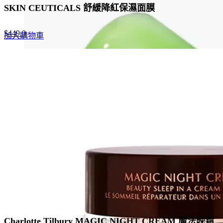
SKIN CEUTICALS 舒緩降紅保濕面膜
Original
Current
$
449.0
加入購物車
price
price
was:
is:
$690.0.
$449.0.
Charlotte Tilbury MAGIC NIGHT CREAM 魔法晚霜