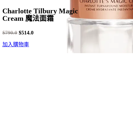
Charlotte Tilbury Magic
Cream 魔法面霜
$
790.0
$
514.0
Original
Current
加入購物車
price
price
was:
is:
$790.0.
$514.0.