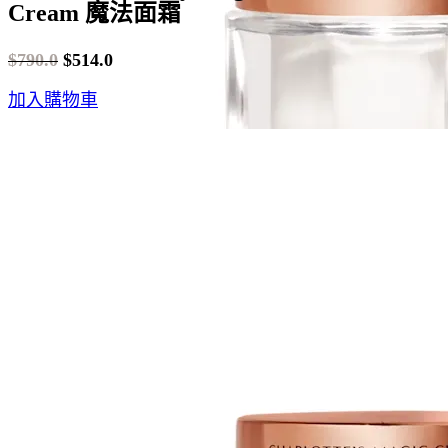
Cream 魔法面霜
$
790.0
$
514.0
Original
Current
加入購物車
price
price
was:
is:
$790.0.
$514.0.