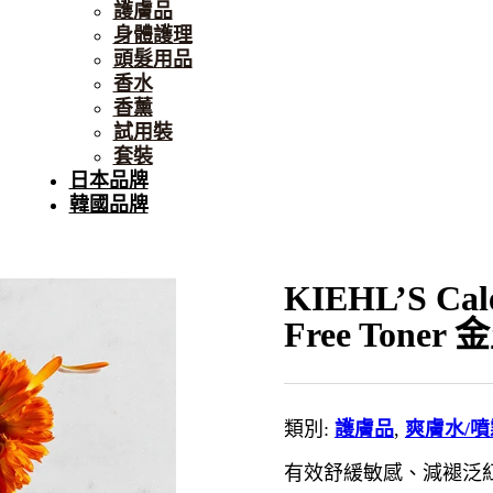
護膚品
身體護理
頭髮用品
香水
香薰
試用裝
套裝
日本品牌
韓國品牌
KIEHL’S Cale
Free Ton
類別:
護膚品
,
爽膚水/噴
有效舒緩敏感、減褪泛