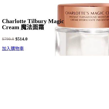
Charlotte Tilbury Magic
Cream 魔法面霜
$
790.0
$
514.0
Original
Current
加入購物車
price
price
was:
is:
$790.0.
$514.0.