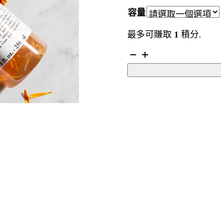
容量
最多可賺取
1
積分.
KIEHL’S
Calendula
Herbal-
Extract
Alcohol-
Free
Toner
金
盞
花
植
物
精
華
爽
膚