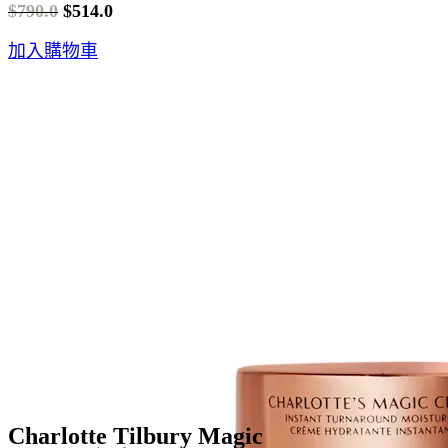
$
790.0
$
514.0
Original
Current
加入購物車
price
price
was:
is:
$790.0.
$514.0.
Charlotte Tilbury Magic