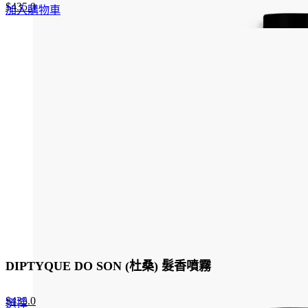
Original
Current
$
435.0
加入購物車
price
price
was:
is:
$580.0.
$435.0.
DIPTYQUE DO SON (杜桑) 髮香噴霧
Original
Current
$
435.0
This
選擇