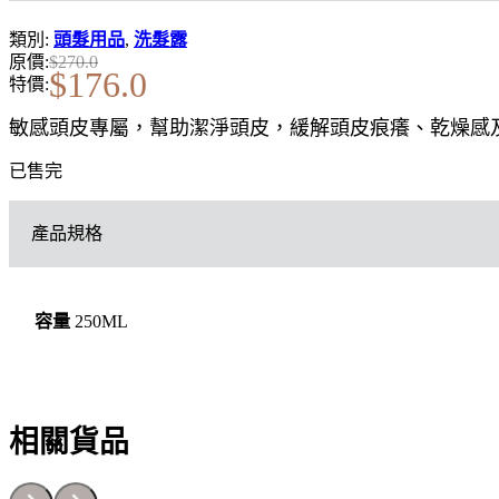
類別:
頭髮用品
,
洗髮露
原價:
$
270.0
$
176.0
特價:
敏感頭皮專屬，幫助潔淨頭皮，緩解頭皮痕癢、乾燥感
已售完
產品規格
容量
250ML
相關貨品