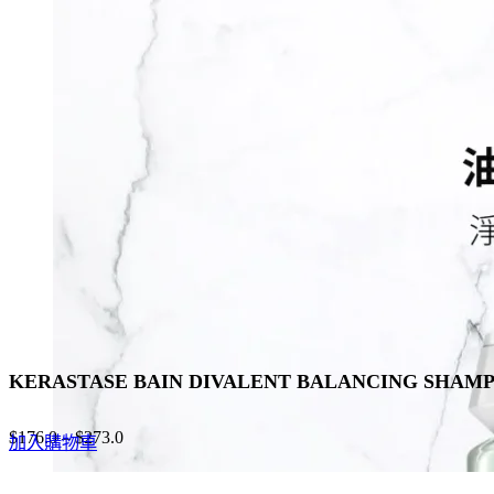
has
multiple
variants.
The
options
may
be
chosen
on
the
product
page
KERASTASE BAIN DIVALENT BALANCING S
$
176.0
–
$
273.0
加入購物車