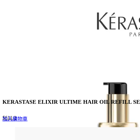
KERASTASE ELIXIR ULTIME HAIR OIL REFI
Original
Current
$
611.0
加入購物車
price
price
was:
is:
$940.0.
$611.0.