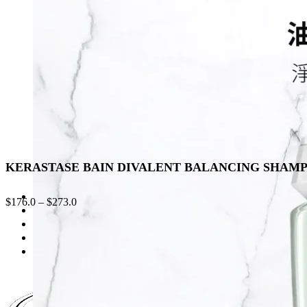
may
be
chosen
on
the
product
page
KERASTASE BAIN DIVALENT BALANCING S
$
176.0
–
$
273.0