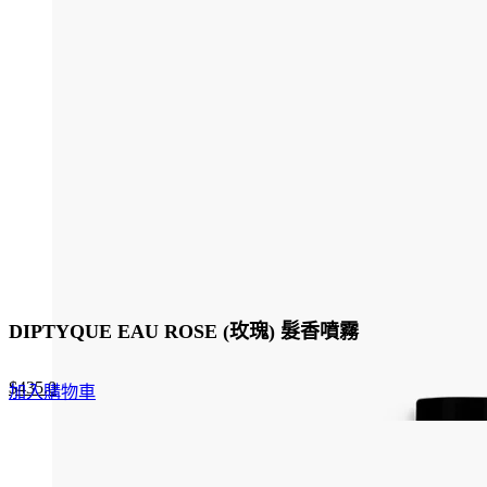
DIPTYQUE EAU ROSE (玫瑰) 髮香噴霧
Original
Current
$
435.0
加入購物車
price
price
was:
is:
$580.0.
$435.0.