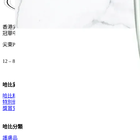
香港尖沙咀麼地道61號
冠華中心地下G15號舖
尖東P2出口 步行一分鐘
12 – 8pm (公眾假期都開)
哈比貨品
哈比精選
特別優惠
獎賞兌換
哈比分類
護膚品