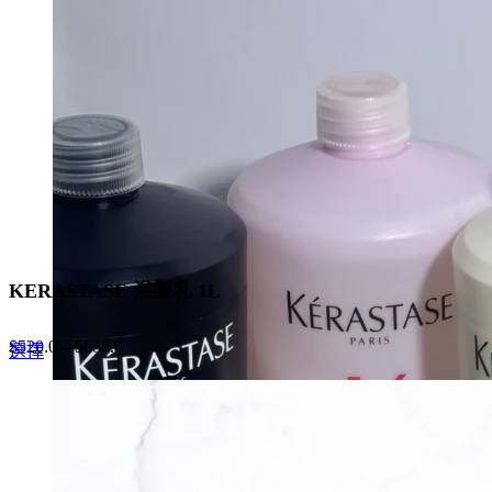
options
may
be
chosen
on
the
product
page
KERASTASE 浴髮乳 1L
$
520.0
–
$
688.0
This
選擇
product
has
multiple
variants.
The
options