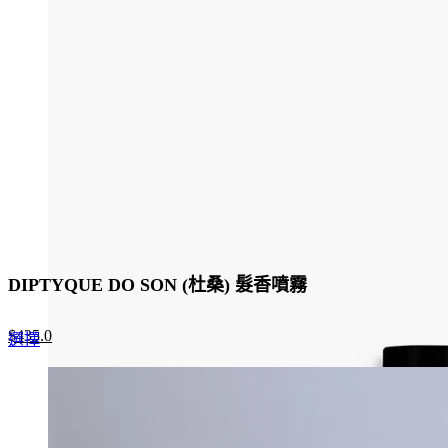
DIPTYQUE DO SON (杜桑) 髮香噴霧
Original
Current
$
435.0
This
選擇
price
price
product
was:
is:
has
$580.0.
$435.0.
multiple
variants.
The