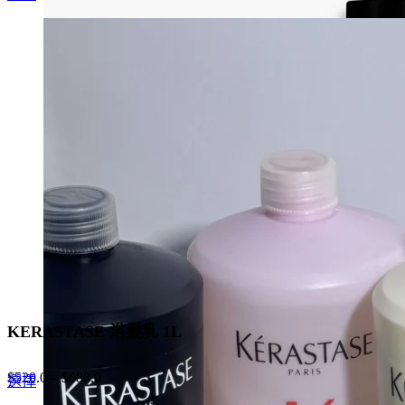
price
price
product
was:
is:
has
$580.0.
$435.0.
multiple
variants.
The
options
may
be
chosen
on
the
product
page
KERASTASE 浴髮乳 1L
$
520.0
–
$
688.0
This
選擇
product