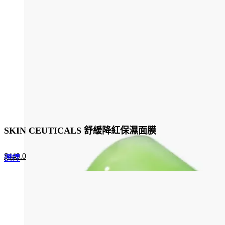
SKIN CEUTICALS 舒緩降紅保濕面膜
Original
Current
$
449.0
This
選擇
price
price
product
was:
is:
has
$690.0.
$449.0.
multiple
variants.
The
options