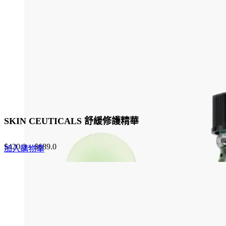
may
be
chosen
on
the
product
page
SKIN CEUTICALS 舒緩修護精華
$
420.0
–
$
689.0
加入購物車