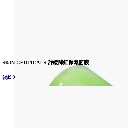
SKIN CEUTICALS 舒緩降紅保濕面膜
Original
Current
$
449.0
This
選擇
price
price
product
was:
is:
has
$690.0.
$449.0.
multiple
variants.
The
options
may
be