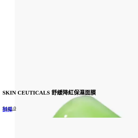
SKIN CEUTICALS 舒緩降紅保濕面膜
Original
Current
$
449.0
This
選擇
price
price
product
was:
is:
has
$690.0.
$449.0.
multiple
variants.