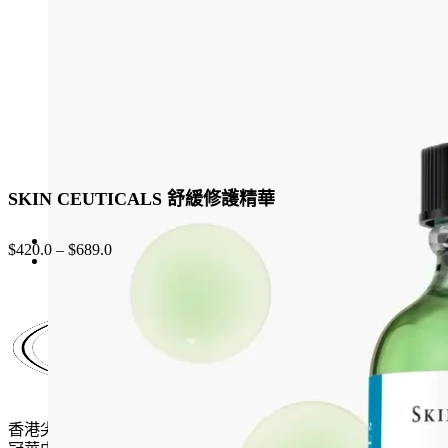
chosen
on
the
product
page
SKIN CEUTICALS 舒緩修護精華
$
420.0
–
$
689.0
香港尖沙咀麼地道61號