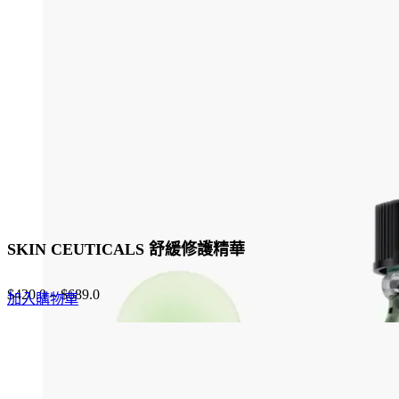
The
options
may
be
chosen
on
the
product
page
SKIN CEUTICALS 舒緩修護精華
$
420.0
–
$
689.0
加入購物車