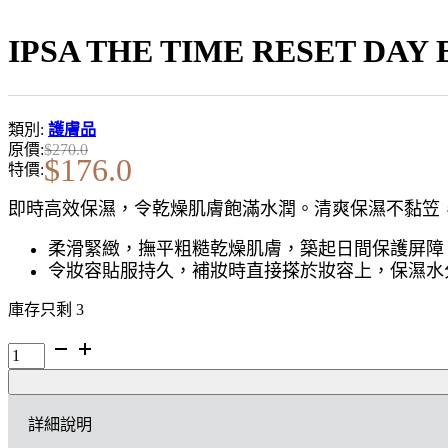
IPSA THE TIME RESET DA
類別:
護膚品
原價:
$
270.0
$
176.0
特價:
即時高效保濕，令乾燥肌膚飽滿水潤。清爽保濕不黏笠，
柔滑緊緻，撫平粗糙乾燥肌膚，築起日間保護屏障
令妝容貼服持久，補妝時直接搽於妝容上，保濕水
庫存只剩 3
IPSA
THE
TIME
RESET
詳細說明
DAY
ESSENCE