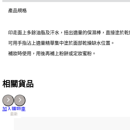
STICK
產品規格
生
肌
補
濕
印走面上多餘油脂及汗水，扭出適量的保濕棒，直接塗於乾
精
華
可用手指沾上適量精華集中塗於面部乾燥缺水位置。
棒
9.2G
補妝時使用，用後再補上粉餅或定妝蜜粉。
數
量
相關貨品
加入購物車
最新
最新
最新
最新
最新
最新