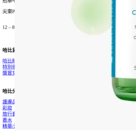
冠華中心地下G15號舖
尖東P2出口 步行一分鐘
12 – 8pm (公眾假期都開)
哈比貨品
哈比精選
特別優惠
獎賞兌換
哈比分類
護膚品
彩妝
旅行套裝
香水
精華/油