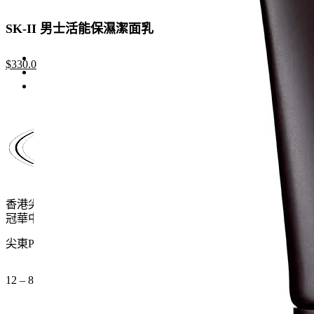
SK-II 男士活能保濕潔面乳
Original
Current
$
330.0
price
price
was:
is:
$507.0.
$330.0.
香港尖沙咀麼地道61號
冠華中心地下G15號舖
尖東P2出口 步行一分鐘
12 – 8pm (公眾假期都開)