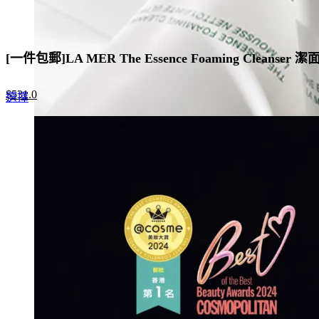
[一件包郵]LA MER The Essence Foaming Cleanser 
Original
Current
$
531.0
This
選擇
price
price
product
was:
is:
has
$885.0.
$531.0.
multiple
variants.
The
options
may
be
chosen
on
the
product
page