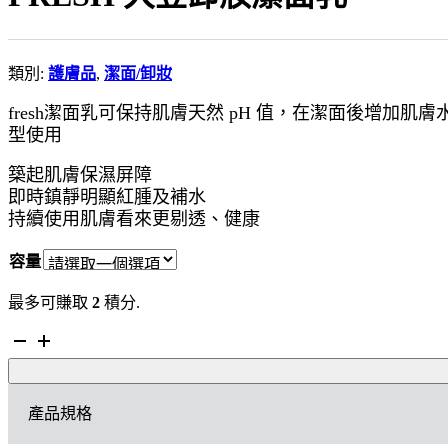
類別:
護膚品
,
潔面/卸妝
fresh潔面乳可保持肌膚天然 pH 值，在潔面後增
型使用
築起肌膚保濕屏障
即時鎮靜明顯紅腫及補水
持續使用肌膚看來更剔透、健康
容量
最多可賺取
2
積分.
FRESH
大
豆
卸
產品規格
妝
潔