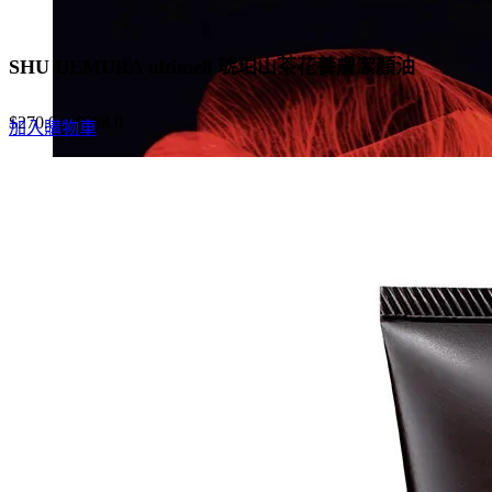
SHU UEMURA ultime8 琥珀山茶花養膚潔顏油
$
270.0
–
$
608.0
加入購物車