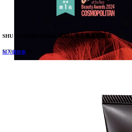
page
SHU UEMURA ultime8 琥珀山茶花養膚潔顏油
$
270.0
–
$
608.0
加入購物車