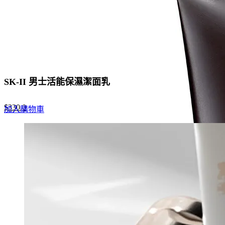
SK-II 男士活能保濕潔面乳
Original
Current
$
330.0
加入購物車
price
price
was:
is:
$507.0.
$330.0.