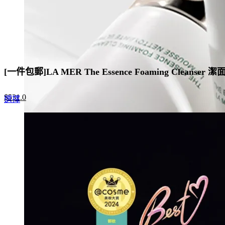
[一件包郵]LA MER The Essence Foaming Cleanser 
Original
Current
$
531.0
This
選擇
price
price
product
was:
is:
has
$885.0.
$531.0.
multiple
variants.
The
options
may
be
chosen
on
the
product