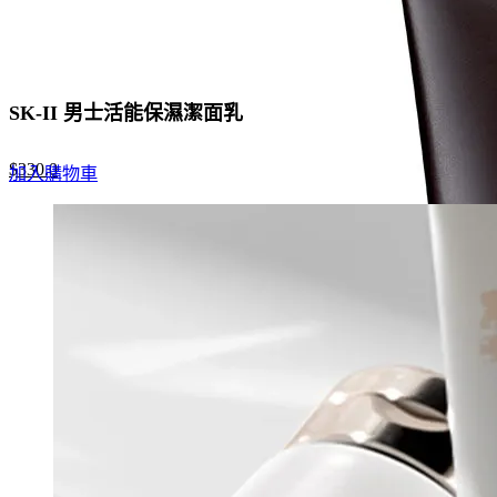
SK-II 男士活能保濕潔面乳
Original
Current
$
330.0
加入購物車
price
price
was:
is:
$507.0.
$330.0.