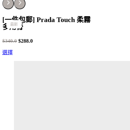
[一件包郵] Prada Touch 柔霧
最新
最新
最新
最新
最新
最新
最新
最新
最新
最新
最新
最新
最新
最新
最新
最新
最新
最新
最新
最新
最新
最新
最新
最新
最新
最新
多用膏
$
340.0
$
288.0
Original
Current
This
選擇
price
price
product
was:
is:
has
$340.0.
$288.0.
multiple
variants.
The
options
may
be
chosen
on
the
product