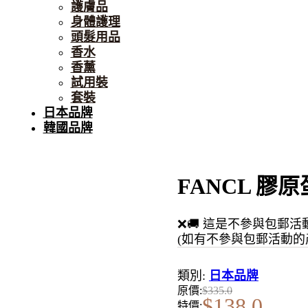
護膚品
身體護理
頭髮用品
香水
香薰
試用裝
套裝
日本品牌
韓國品牌
FANCL 膠原
❌🚚 這是不參與包郵活
(如有不參與包郵活動的
類別:
日本品牌
原價:
$
335.0
$
138.0
特價: