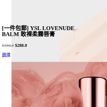
page
[一件包郵] YSL LOVENUDE
BALM 敢裸柔霧唇膏
$
390.0
$
288.0
Original
Current
This
選擇
price
price
product
was:
is:
has
$390.0.
$288.0.
multiple
variants.
The
options
may
be
chosen