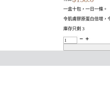
一盒十包，一日一條。
令肌膚膠原蛋白倍增，
庫存只剩 3
FANCL
膠
原
蛋
白
美
肌
果
凍
10pcs
數
量