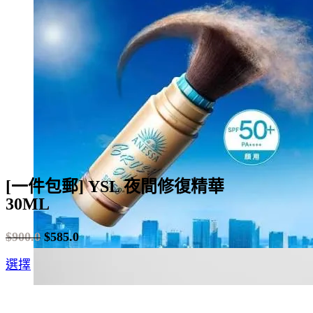
[一件包郵] YSL 夜間修復精華
30ML
$
900.0
$
585.0
Original
Current
This
選擇
price
price
product
was:
is:
has
$900.0.
$585.0.
multiple