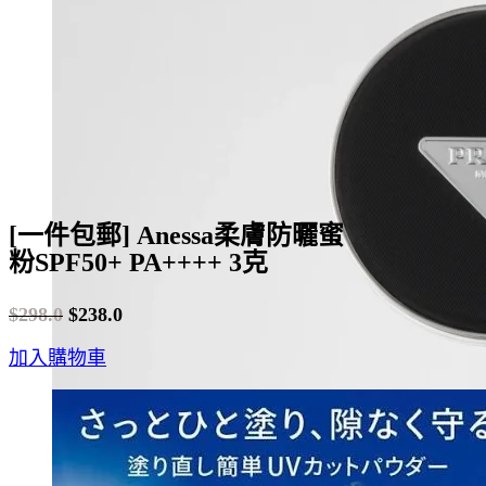
be
chosen
on
the
product
page
[一件包郵] Anessa柔膚防曬蜜
粉SPF50+ PA++++ 3克
$
298.0
$
238.0
Original
Current
加入購物車
price
price
was:
is:
$298.0.
$238.0.