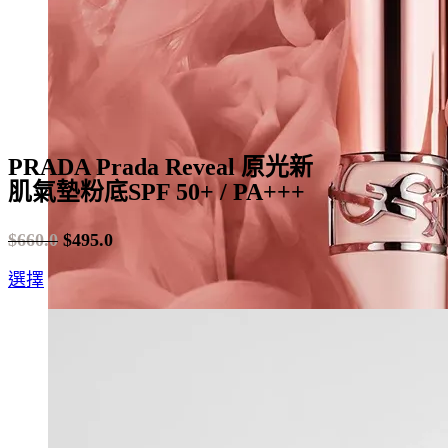
on
the
product
page
PRADA Prada Reveal 原光新
肌氣墊粉底SPF 50+ / PA+++
$
660.0
$
495.0
Original
Current
This
選擇
price
price
product
was:
is:
has
$660.0.
$495.0.
multiple
variants.
The
options
may