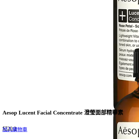
price
price
was:
is:
$960.0.
$720.0.
Aesop Lucent Facial Concentrate 澄瑩面部精華素
Original
Current
$
720.0
加入購物車
price
price