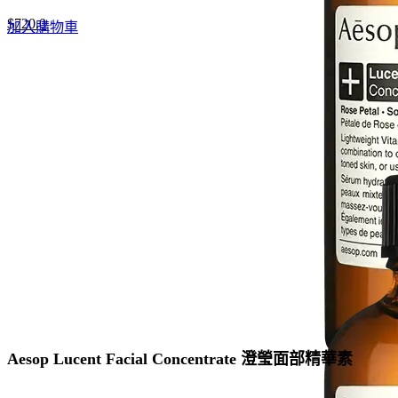
Original
Current
$
720.0
加入購物車
price
price
was:
is:
$960.0.
$720.0.
Aesop Lucent Facial Concentrate 澄瑩面部精華素