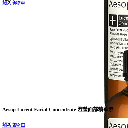
Original
Current
$
720.0
加入購物車
price
price
was:
is:
$960.0.
$720.0.
Aesop Lucent Facial Concentrate 澄瑩面部精華素
Original
Current
$
720.0
加入購物車