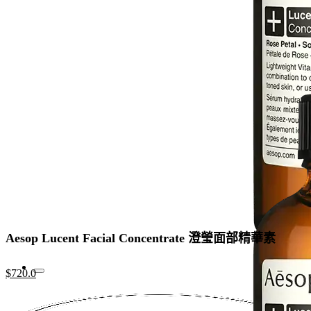
was:
is:
$960.0.
$720.0.
Aesop Lucent Facial Concentrate 澄瑩面部精華素
Original
Current
$
720.0
price
price
was:
is: