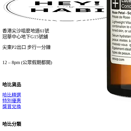
$960.0.
$720.0.
香港尖沙咀麼地道61號
冠華中心地下G15號舖
尖東P2出口 步行一分鐘
12 – 8pm (公眾假期都開)
哈比貨品
哈比精選
特別優惠
獎賞兌換
哈比分類