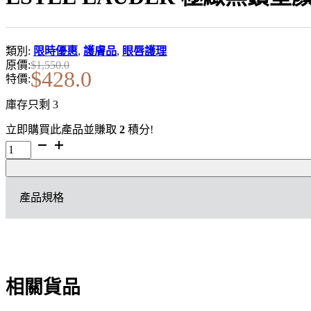
類別:
限時優惠
,
護膚品
,
眼唇護理
原價:
$
1,550.0
$
428.0
特價:
庫存只剩 3
立即購買此產品並賺取
2
積分!
ESTEE
LAUDER
極
緻
產品規格
黑
鑽
塑
顏
提
拉
眼
相關貨品
精
華