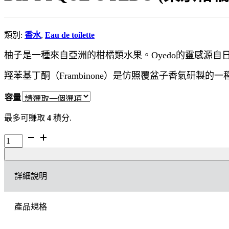
類別:
香水
,
Eau de toilette
柚子是一種來自亞洲的柑橘類水果。Oyedo的靈感源
羥苯基丁酮（Frambinone）是仿照覆盆子香氣研
容量
最多可賺取
4
積分.
DIPTYQUE
OYÉDO
(東
京
詳細說明
柑
橘)
淡
產品規格
香
水
數