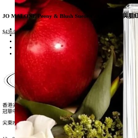
JO MALONE Peony & Blush Suede Cologne 牡丹與
Original
Current
$
436.0
price
price
was:
is:
$670.0.
$436.0.
香港尖沙咀麼地道61號
冠華中心地下G15號舖
尖東P2出口 步行一分鐘