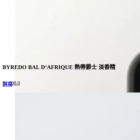
BYREDO BAL D‘AFRIQUE 熱帶爵士 淡香精
Original
Current
$
1,008.0
This
選擇
price
price
product
was:
is:
has
$1,550.0.
$1,008.0.
multiple
variants.
The
options
may
be