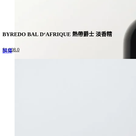
BYREDO BAL D‘AFRIQUE 熱帶爵士 淡香精
Original
Current
$
1,008.0
This
選擇
price
price
product
was:
is:
has
$1,550.0.
$1,008.0.
multiple
variants.
The
options
may
be
chosen
on
the
product
page