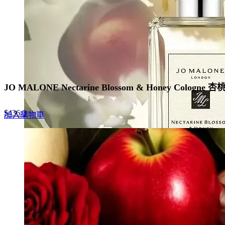
JO MALONE Nectarine Blossom & Honey Cologn
Original
Current
$
436.0
加入購物車
price
price
was:
is:
$670.0.
$436.0.