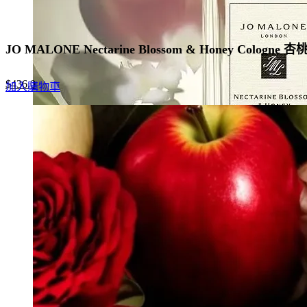
JO MALONE Nectarine Blossom & Honey Cologn
Original
Current
$
436.0
加入購物車
price
price
was:
is:
$670.0.
$436.0.