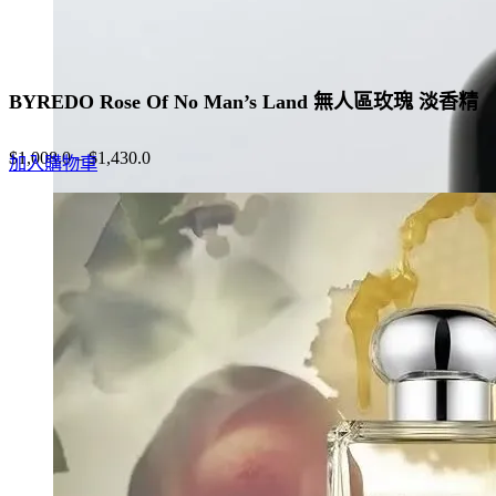
BYREDO Rose Of No Man’s Land 無人區玫瑰 淡香精
$
1,008.0
–
$
1,430.0
加入購物車