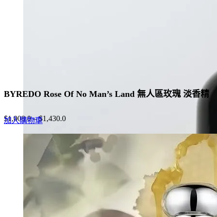
chosen
on
the
product
page
BYREDO Rose Of No Man’s Land 無人區玫瑰 淡香精
$
1,008.0
–
$
1,430.0
加入購物車