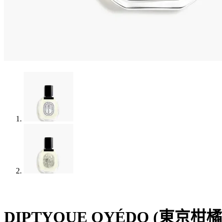
DIPTYQUE OYÉDO (東京柑