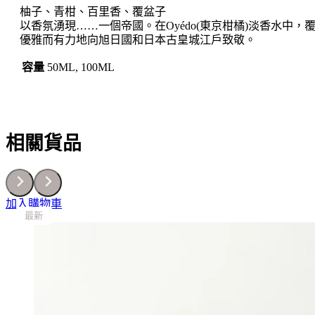
柚子、青柑、百里香、覆盆子
量
以香氛湧現……一個帝國。在Oyédo(東京柑橘)淡香水中
優雅而有力地向旭日國和日本古皇城江戶致敬。
容量
50ML, 100ML
相關貨品
加入購物車
最新
最新
最新
最新
最新
最新
最新
最新
最新