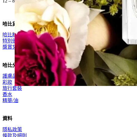
12 – 8pm (公眾假期都開)
哈比貨品
哈比精選
特別優惠
獎賞兌換
哈比分類
護膚品
彩妝
旅行套裝
香水
精華/油
資料
隱私政策
條款及細則