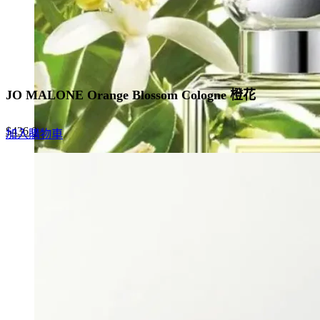
JO MALONE Orange Blossom Cologne 橙花
Original
Current
$
436.0
加入購物車
price
price
was:
is:
$670.0.
$436.0.