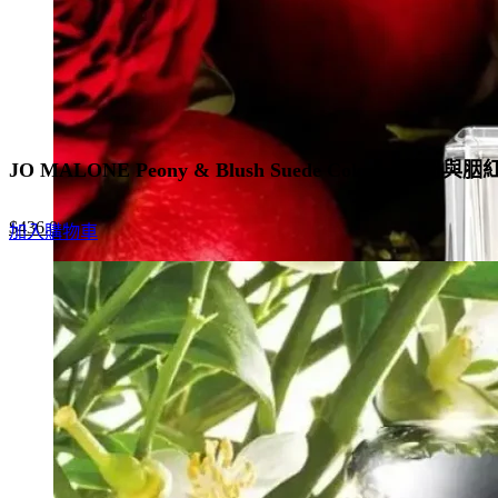
JO MALONE Peony & Blush Suede Cologne 牡丹與
Original
Current
$
436.0
加入購物車
price
price
was:
is:
$670.0.
$436.0.