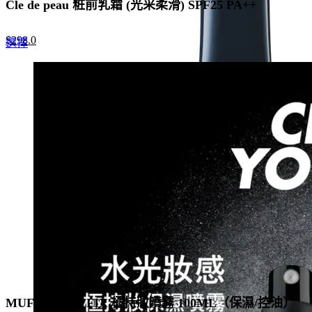
Cle de peau 粧前乳霜 (光采柔滑) SPF25 PA++
Original
Current
$
298.0
This
選擇
price
price
product
was:
is:
has
$500.0.
$298.0.
multiple
variants.
The
options
may
be
chosen
on
the
product
page
MUF MIST & FIX 極持妝噴霧 100ML（保濕/控油）