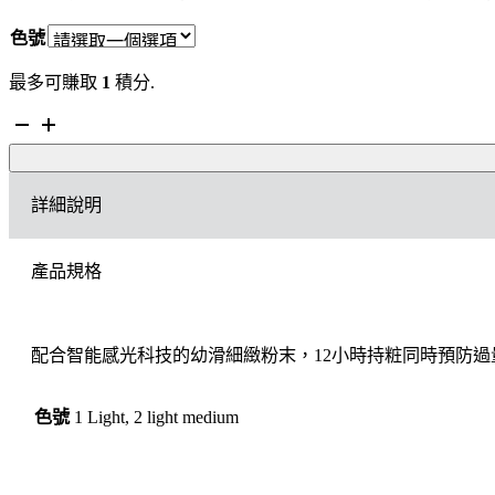
色號
最多可賺取
1
積分.
CLE
DE
PEAU
鑽
詳細說明
光
透
亮
產品規格
蜜
粉
8G（旅
行
配合智能感光科技的幼滑細緻粉末，12小時持粧同時預防
裝）
數
量
色號
1 Light, 2 light medium