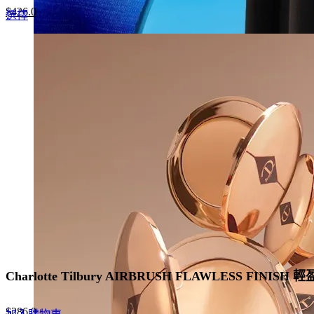
Original
Current
$
426.0
This
選擇
price
price
product
was:
is:
has
$655.0.
$426.0.
multiple
variants.
The
options
may
be
chosen
on
the
product
page
Charlotte Tilbury AIRBRUSH FLAWLESS FINIS
Original
Current
$
286.0