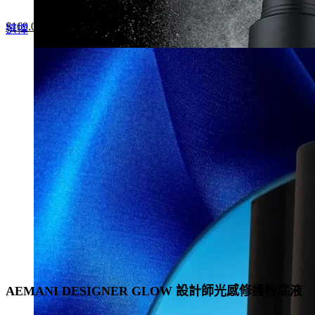
Original
Current
$
169.0
This
選擇
price
price
product
was:
is:
has
$260.0.
$169.0.
multiple
variants.
The
options
may
be
chosen
on
the
product
page
AEMANI DESIGNER GLOW 設計師光感修護粉底液