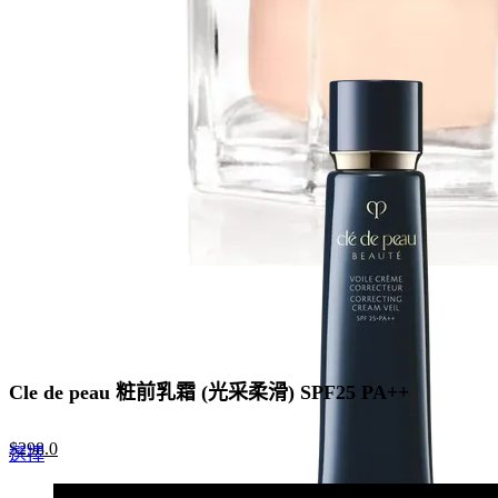
was:
is:
$1,100.0.
$715.0.
Cle de peau 粧前乳霜 (光采柔滑) SPF25 PA++
Original
Current
$
298.0
This
選擇
price
price
product
was:
is:
has