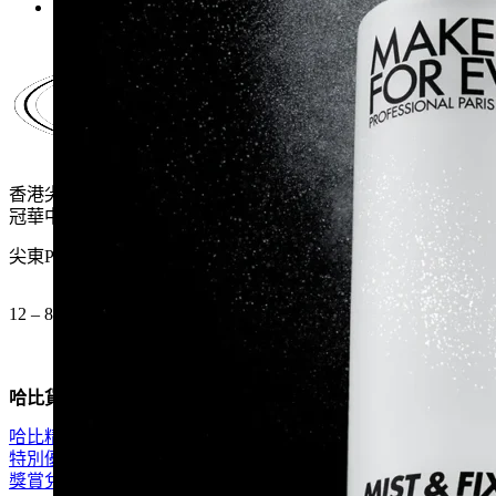
香港尖沙咀麼地道61號
冠華中心地下G15號舖
尖東P2出口 步行一分鐘
12 – 8pm (公眾假期都開)
哈比貨品
哈比精選
特別優惠
獎賞兌換