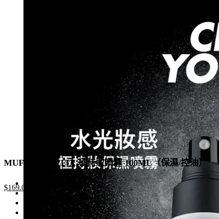
$500.0.
$298.0.
multiple
variants.
The
options
may
be
chosen
on
the
product
page
MUF MIST & FIX 極持妝噴霧 100ML（保濕/控油）
Original
Current
$
169.0
price
price
was:
is:
$260.0.
$169.0.