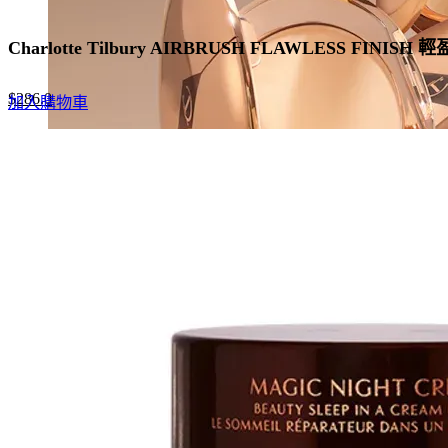
Charlotte Tilbury AIRBRUSH FLAWLESS FINIS
Original
Current
$
286.0
加入購物車
price
price
was:
is:
$440.0.
$286.0.