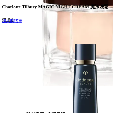
Charlotte Tilbury MAGIC NIGHT CREAM 魔法晚霜
Original
Current
$
715.0
加入購物車
price
price
was:
is:
$1,100.0.
$715.0.