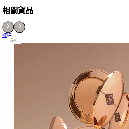
相關貨品
This
選擇
最新
最新
最新
最新
最新
最新
最新
最新
最新
product
has
multiple
variants.
The
options
may
be
chosen
on
the
product
page