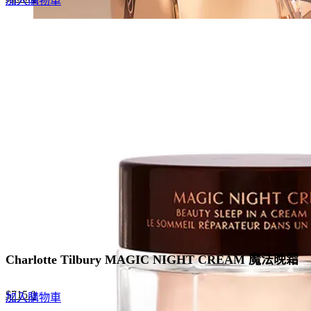
加入購物車
price
price
was:
is:
$440.0.
$286.0.
Charlotte Tilbury MAGIC NIGHT CREAM 魔法晚霜
Original
Current
$
715.0
加入購物車
price
price