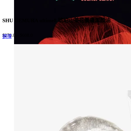
SHU UEMURA ultime8 琥珀山茶花養膚潔顏油
$
270.0
–
$
608.0
This
選擇
product
has
multiple
variants.
The
options
may
be
chosen
on
the
product
page