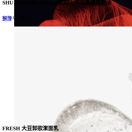
SHU UEMURA ultime8 琥珀山茶花養膚潔顏油
$
270.0
–
$
608.0
This
選擇
product
has
multiple
variants.
The
options
may
be
chosen
on
the
product
page
FRESH 大豆卸妝潔面乳