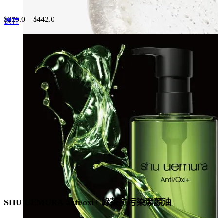
$
225.0
–
$
442.0
This
選擇
product
has
multiple
variants.
The
options
may
be
chosen
on
the
product
page
SHU UEMURA anti/oxi+ 綠茶抗污染潔顏油