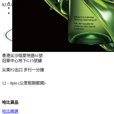
$
234.0
–
$
543.0
香港尖沙咀麼地道61號
冠華中心地下G15號舖
尖東P2出口 步行一分鐘
12 – 8pm (公眾假期都開)
哈比貨品
哈比精選