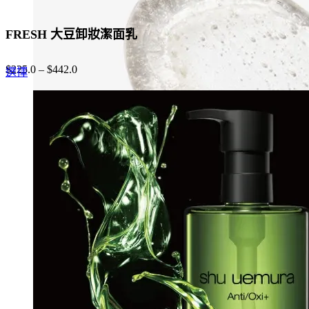
FRESH 大豆卸妝潔面乳
$
225.0
–
$
442.0
This
選擇
product
has
multiple
variants.
The
options
may
be
chosen
on
the
product
page