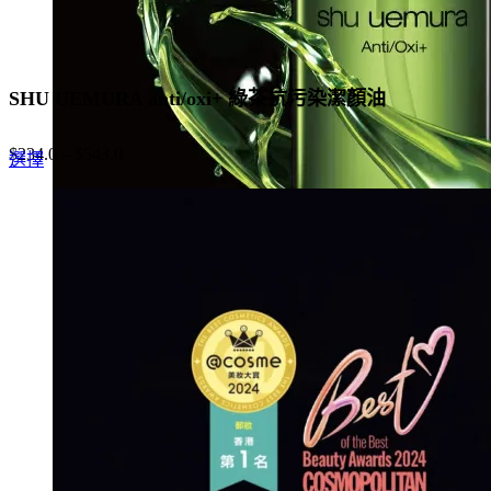
SHU UEMURA anti/oxi+ 綠茶抗污染潔顏油
$
234.0
–
$
543.0
This
選擇
product
has
multiple
variants.
The
options
may
be
chosen
on
the
product
page