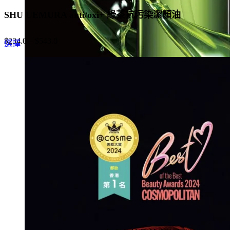
SHU UEMURA anti/oxi+ 綠茶抗污染潔顏油
$
234.0
–
$
543.0
This
選擇
product
has
multiple
variants.
The
options
may
be
chosen
on
the
product
page