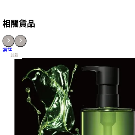
相關貨品
This
選擇
最新
最新
最新
最新
最新
最新
最新
product
has
multiple
variants.
The
options
may
be
chosen
on
the
product
page