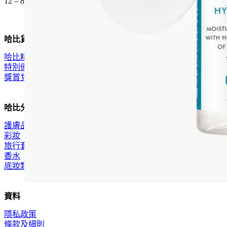
12 – 8pm (公眾假期都開)
哈比貨品
哈比精選
特別優惠
獎賞兌換
哈比分類
護膚品
彩妝
旅行套裝
香水
底妝類
資料
隱私政策
條款及細則