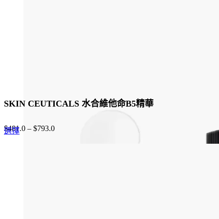
chosen
on
the
product
page
SKIN CEUTICALS 水合維他命B5精華
$
481.0
–
$
793.0
This
選擇
product
has
multiple
variants.
The
options
may
be
chosen