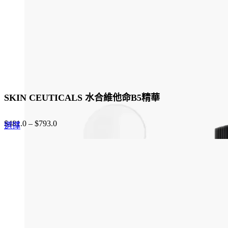
on
the
product
page
SKIN CEUTICALS 水合維他命B5精華
$
481.0
–
$
793.0
This
選擇
product
has
multiple
variants.
The
options
may
be
chosen
on