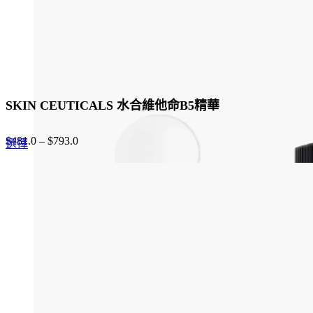
product
page
SKIN CEUTICALS 水合維他命B5精華
$
481.0
–
$
793.0
This
選擇
product
has
multiple
variants.
The
options
may
be
chosen
on
the
product