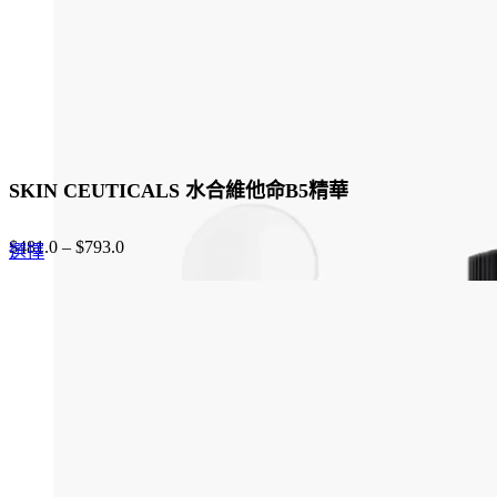
the
product
page
SKIN CEUTICALS 水合維他命B5精華
$
481.0
–
$
793.0
This
選擇
product
has
multiple
variants.
The
options
may
be
chosen
on
the