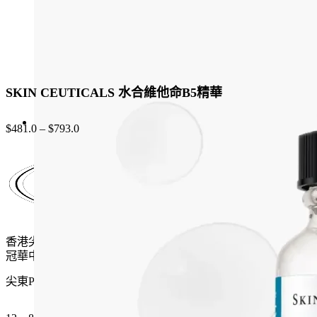
page
SKIN CEUTICALS 水合維他命B5精華
$
481.0
–
$
793.0
香港尖沙咀麼地道61號
冠華中心地下G15號舖
尖東P2出口 步行一分鐘