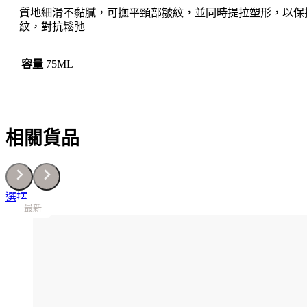
Care
質地細滑不黏膩，可撫平頸部皺紋，並同時提拉塑形，以保
煥
紋，對抗鬆弛
顏
緊
緻
容量
75ML
抗
皺
頸
霜
數
相關貨品
量
This
選擇
最新
最新
最新
最新
最新
product
has
multiple
variants.
The
options
may
be