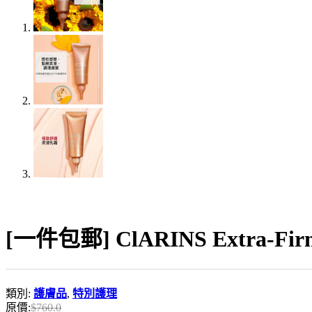
[一件包郵] ClARINS Extra-Fir
類別:
護膚品
,
特別護理
原價:
$
760.0