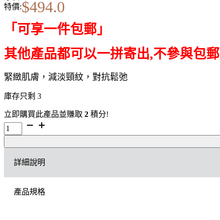
$
494.0
特價:
「可享一件包郵」
其他產品都可以一拼寄出
,
不參與包郵
緊緻肌膚，減淡頸紋，對抗鬆弛
庫存只剩 3
立即購買此產品並賺取
2
積分!
[一
件
包
郵]
詳細說明
ClARINS
Extra-
Firming
產品規格
Neck
&
Décolleté