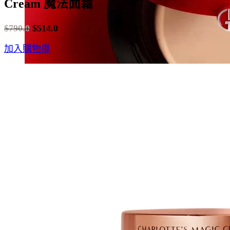
Cream 魔法面霜
$
790.0
$
514.0
Original
Current
加入購物車
price
price
was:
is:
$790.0.
$514.0.