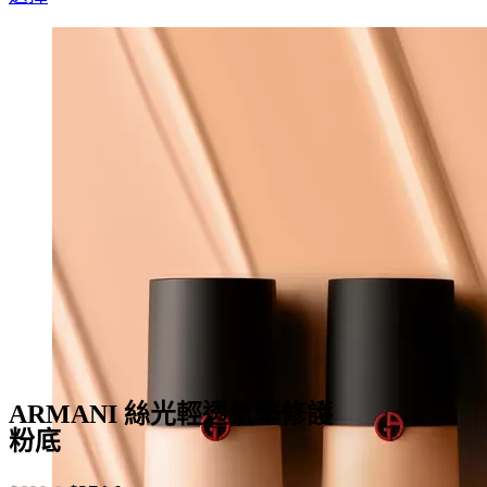
product
was:
is:
has
$625.0.
$438.0.
multiple
variants.
The
options
may
be
chosen
on
the
product
page
ARMANI 絲光輕透氣墊修護
粉底