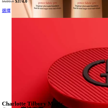
$
680.0
$
374.0
Original
Current
This
選擇
price
price
product
was:
is:
has
$680.0.
$374.0.
multiple
variants.
The
options
may
be
chosen
on
the
product
page
Charlotte Tilbury Magic