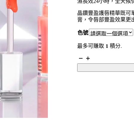
濕長效24小時，全天候
晶鑽豐盈護唇精華既可
膏，令唇部豐盈效果更
色號
最多可賺取
1
積分.
BOBBI
BROWN
Extra
Plump
Lip
Serum
晶
鑽
豐
盈
護
唇