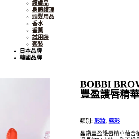
護膚品
身體護理
頭髮用品
香水
香薰
試用裝
套裝
日本品牌
韓國品牌
BOBBI BROW
豐盈護唇精
類別:
彩妝
,
唇彩
晶鑽豐盈護唇精華蘊含