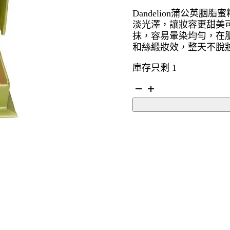
Dandelion蒲公英胭
淡光澤，讓妝容更甜美
抹，容易暈染均勻，在
和絲緞妝效，整天不脫
庫存只剩 1
BENEFIT
Dandelion
蒲
公
英
柔
嫩
粉
紅
色
胭
脂
蜜