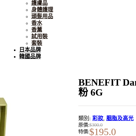
護膚品
身體護理
頭髮用品
香水
香薰
試用裝
套裝
日本品牌
韓國品牌
BENEFIT 
粉 6G
類別:
彩妝
,
胭脂及高光
原價:
$
300.0
$
195.0
特價: