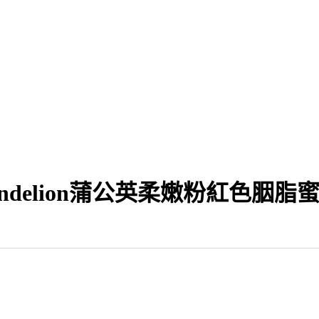
Dandelion蒲公英柔嫩粉紅色胭脂