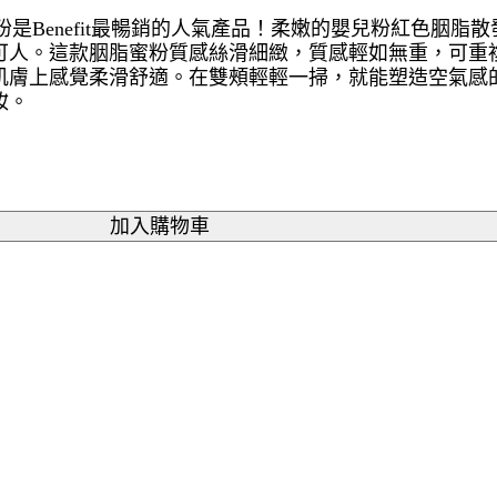
脂蜜粉是Benefit最暢銷的人氣產品！柔嫩的嬰兒粉紅色胭脂
可人。這款胭脂蜜粉質感絲滑細緻，質感輕如無重，可重
肌膚上感覺柔滑舒適。在雙頰輕輕一掃，就能塑造空氣感
妝。
加入購物車