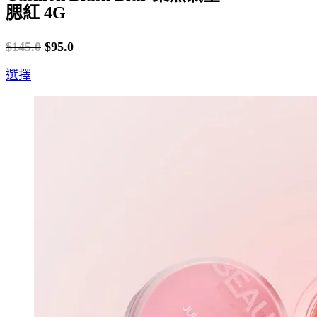
腮紅 4G
$
145.0
$
95.0
Original
Current
This
選擇
price
price
product
was:
is:
has
$145.0.
$95.0.
multiple
variants.
The
options
may
be
chosen
on
the
product
page