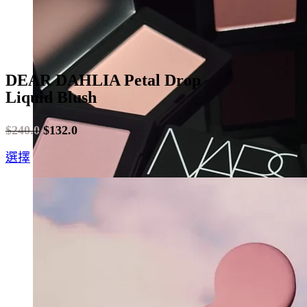
page
DEAR DAHLIA Petal Drop
Liquid Blush
$
240.0
$
132.0
Original
Current
This
選擇
price
price
product
was:
is:
has
$240.0.
$132.0.
multiple
variants.
The
options
may
be
chosen