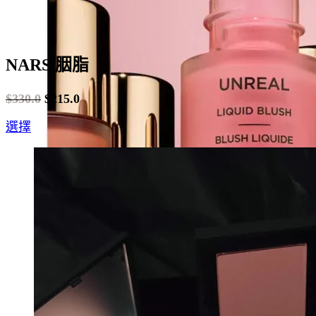
NARS 胭脂
$
330.0
$
215.0
Original
Current
This
選擇
price
price
product
was:
is:
has
$330.0.
$215.0.
multiple
variants.
The
options
may
be
chosen
on
the
product