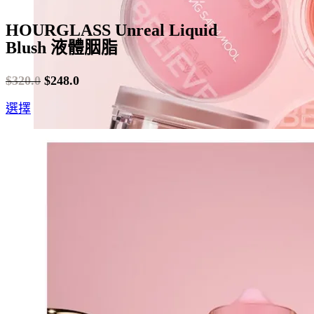
HOURGLASS Unreal Liquid
Blush 液體胭脂
$
320.0
$
248.0
Original
Current
This
選擇
price
price
product
was:
is:
has
$320.0.
$248.0.
multiple
variants.
The
options
may
be
chosen
on
the
product
page