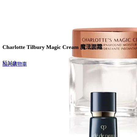
Charlotte Tilbury Magic Cream 魔法面霜
Original
Current
$
514.0
加入購物車
price
price
was:
is:
$790.0.
$514.0.