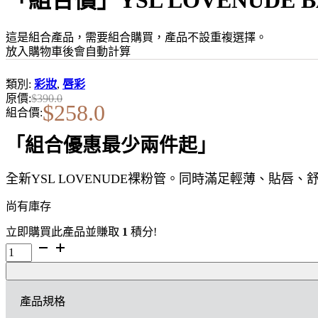
這是組合產品，需要組合購買，產品不設重複選擇。
放入購物車後會自動計算
類別:
彩妝
,
唇彩
原價:
$
390.0
$
258.0
組合價:
「組合優惠最少兩件起」
全新YSL LOVENUDE裸粉管。同時滿足輕薄、貼唇
尚有庫存
立即購買此產品並賺取
1
積分!
「組
合
價」
YSL
產品規格
LOVENUDE
BALM