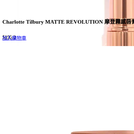
Charlotte Tilbury MATTE REVOLUTION 摩登霧感唇
Original
Current
$
195.0
加入購物車
price
price
was:
is:
$300.0.
$195.0.