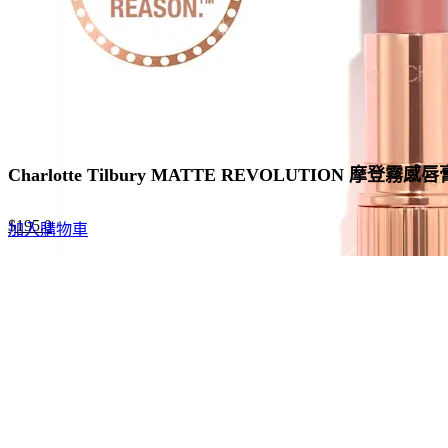
on
the
product
page
Charlotte Tilbury MATTE REVOLUTION 摩登霧感唇
Original
Current
$
195.0
加入購物車
price
price
was:
is:
$300.0.
$195.0.