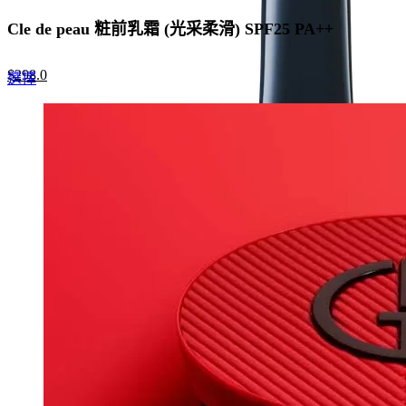
Cle de peau 粧前乳霜 (光采柔滑) SPF25 PA++
Original
Current
$
298.0
This
選擇
price
price
product
was:
is:
has
$500.0.
$298.0.
multiple
variants.
The
options
may
be
chosen
on
the
product
page