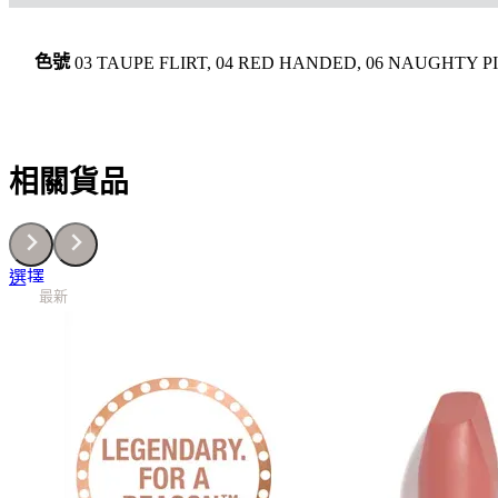
敢
裸
色號
03 TAUPE FLIRT, 04 RED HANDED, 06 NAUGHTY PI
柔
霧
唇
膏
#06
相關貨品
數
量
This
選擇
最新
最新
最新
最新
最新
最新
最新
最新
最新
product
has
multiple
variants.
The
options
may
be
chosen