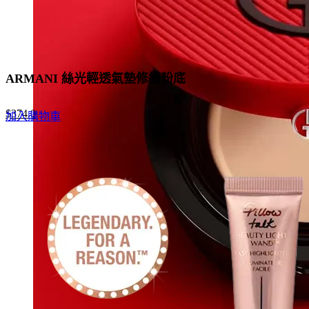
ARMANI 絲光輕透氣墊修護粉底
Original
Current
$
374.0
加入購物車
price
price
was:
is:
$680.0.
$374.0.