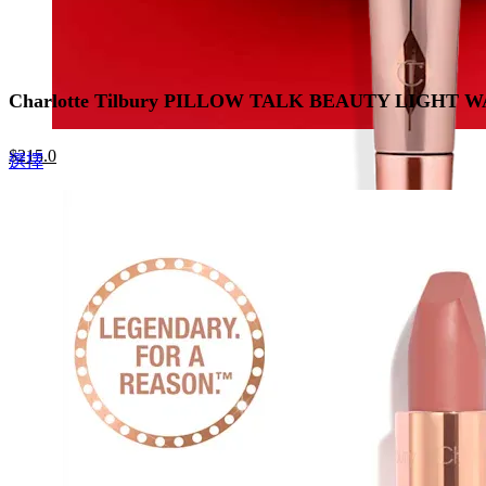
Charlotte Tilbury PILLOW TALK BEAUTY LIGHT
Original
Current
$
215.0
This
選擇
price
price
product
was:
is:
has
$330.0.
$215.0.
multiple
variants.
The
options
may
be
chosen
on
the
product
page