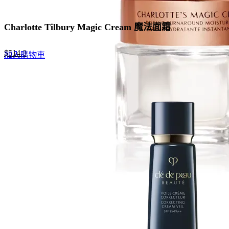
Charlotte Tilbury Magic Cream 魔法面霜
Original
Current
$
514.0
加入購物車
price
price
was:
is:
$790.0.
$514.0.