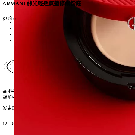
ARMANI 絲光輕透氣墊修護粉底
Original
Current
$
374.0
price
price
was:
is:
$680.0.
$374.0.
香港尖沙咀麼地道61號
冠華中心地下G15號舖
尖東P2出口 步行一分鐘
12 – 8pm (公眾假期都開)