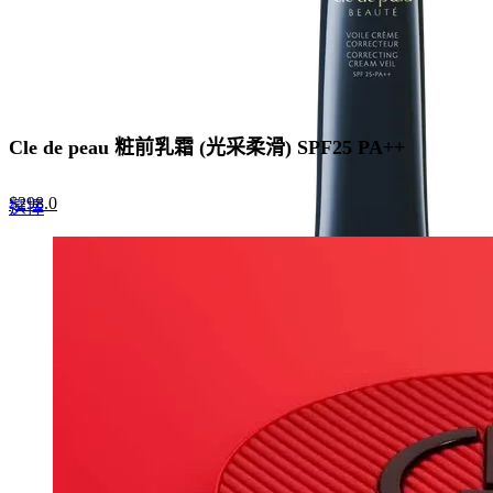
Cle de peau 粧前乳霜 (光采柔滑) SPF25 PA++
Original
Current
$
298.0
This
選擇
price
price
product
was:
is:
has
$500.0.
$298.0.
multiple
variants.
The
options
may
be
chosen
on
the
product
page