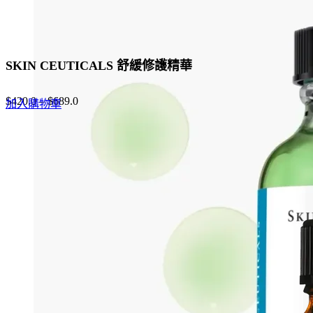
SKIN CEUTICALS 舒緩修護精華
$
420.0
–
$
689.0
加入購物車