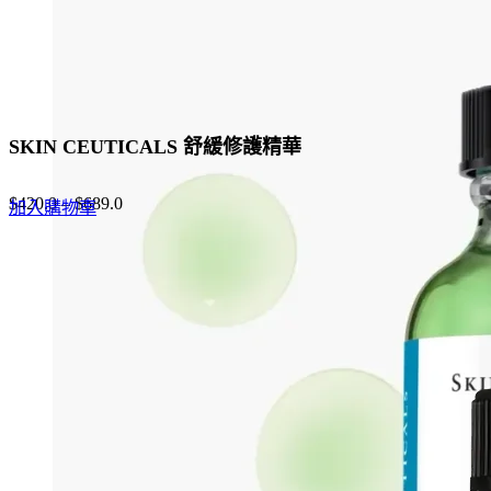
product
page
SKIN CEUTICALS 舒緩修護精華
$
420.0
–
$
689.0
加入購物車