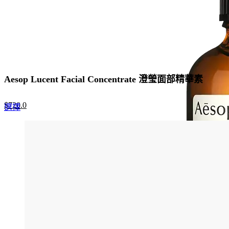
Aesop Lucent Facial Concentrate 澄瑩面部精華素
Original
Current
$
720.0
This
選擇
price
price
product
was:
is:
has
$960.0.
$720.0.
multiple
variants.
The
options
may
be
chosen
on
the