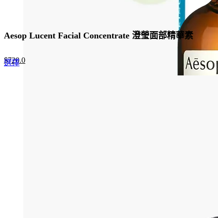
Aesop Lucent Facial Concentrate 澄瑩面部精華素
Original
Current
$
720.0
This
選擇
price
price
product
was:
is:
has
$960.0.
$720.0.
multiple
variants.
The
options
may
be
chosen
on
the
product
page