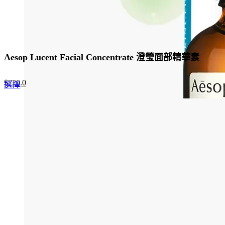
Aesop Lucent Facial Concentrate 澄瑩面部精華素
Original
Current
$
720.0
This
選擇
price
price
product
was:
is:
has
$960.0.
$720.0.
multiple
variants.
The
options
may
be
chosen
on
the
product
page