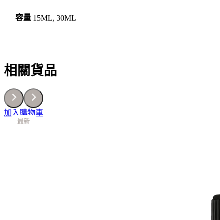
LOTION
肌
容量
15ML, 30ML
底
修
護
液
15/30ML
相關貨品
數
量
加入購物車
最新
最新
最新
最新
最新
最新