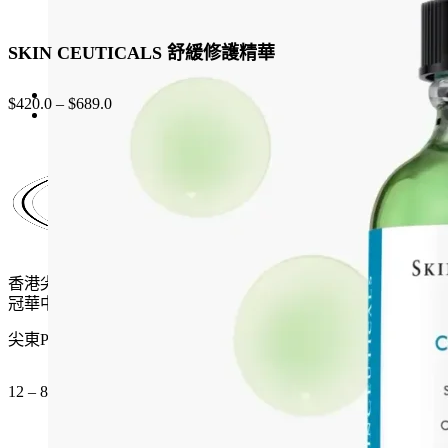
SKIN CEUTICALS 舒緩修護精華
$
420.0
–
$
689.0
香港尖沙咀麼地道61號
冠華中心地下G15號舖
尖東P2出口 步行一分鐘
12 – 8pm (公眾假期都開)