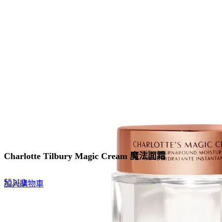
Charlotte Tilbury Magic Cream 魔法面霜
Original
Current
$
514.0
加入購物車
price
price
was:
is:
$790.0.
$514.0.