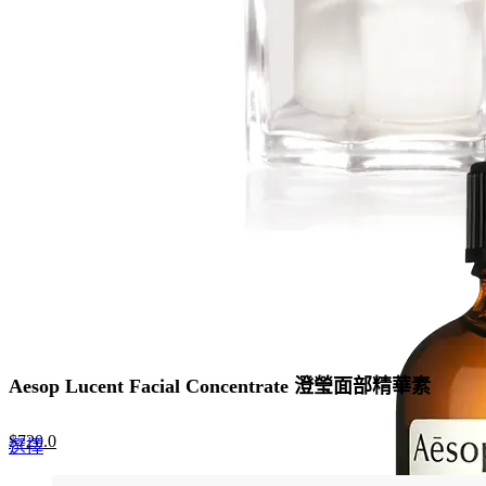
was:
is:
$790.0.
$514.0.
Aesop Lucent Facial Concentrate 澄瑩面部精華素
Original
Current
$
720.0
This
選擇
price
price
product
was:
is: