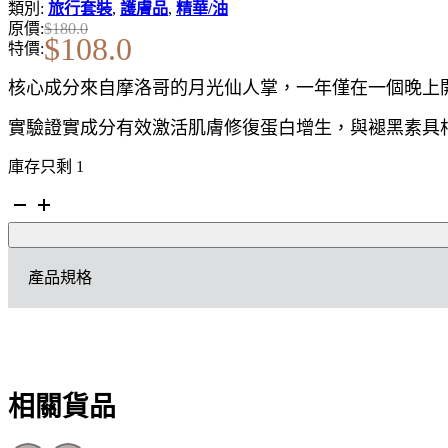
類別:
旅行套裝
,
護膚品
,
精華/油
原價:
$
180.0
$
108.0
特價:
核心成分來自摩洛哥的月光仙人掌，一年僅在一個晚上
實驗證實成分有效激活肌膚修復蛋白增生，與褪黑素具
庫存只剩 1
「旅
行
裝」
YSL
產品規格
夜
間
修
復
精
華
相關貨品
7ML
數
量