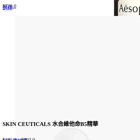
Original
Current
$
720.0
This
選擇
price
price
product
was:
is:
has
$960.0.
$720.0.
multiple
variants.
The
options
may
be
chosen
on
the
product
page
SKIN CEUTICALS 水合維他命B5精華
$
481.0
–
$
793.0