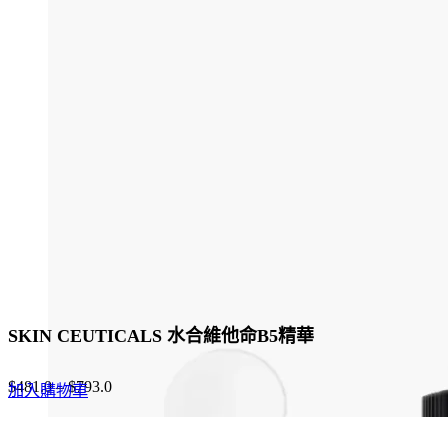
has
$960.0.
$720.0.
multiple
variants.
The
options
may
be
chosen
on
the
product
page
SKIN CEUTICALS 水合維他命B5精華
$
481.0
–
$
793.0
加入購物車