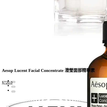
Aesop Lucent Facial Concentrate 澄瑩面部精華素
Original
Current
$
720.0
price
price
was:
is:
$960.0.
$720.0.