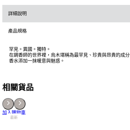
詳細說明
產品規格
罕見。異國。獨特。
在調香師的世界裡，烏木堪稱為最罕見、珍貴與昂貴的成分
香水添加一抹暖意與魅惑。
相關貨品
加入購物車
最新
最新
最新
最新
最新
最新