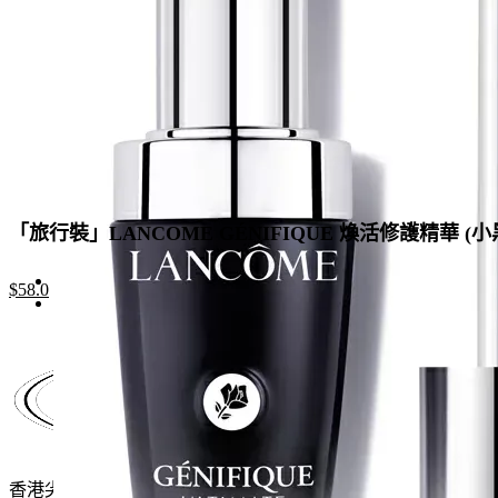
「旅行裝」LANCOME GÉNIFIQUE 煥活修護精華 (小黑
Original
Current
$
58.0
price
price
was:
is:
$188.0.
$58.0.
香港尖沙咀麼地道61號