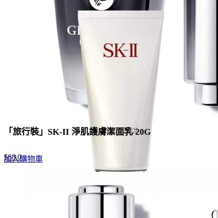
「旅行裝」SK-II 淨肌護膚潔面乳 20G
Original
Current
$
68.0
加入購物車
price
price
was:
is:
$88.0.
$68.0.