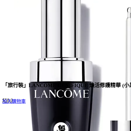
「旅行裝」LANCOME GÉNIFIQUE 煥活修護精華 (小黑
Original
Current
$
58.0
加入購物車
price
price
was:
is:
$188.0.
$58.0.