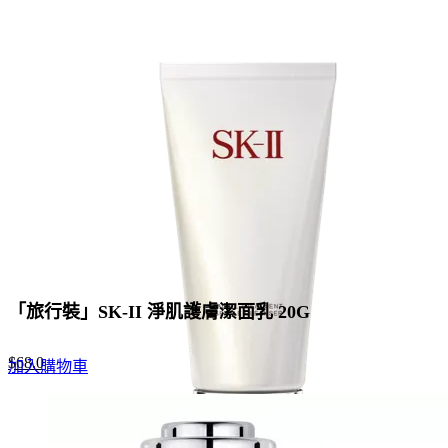
「旅行裝」SK-II 淨肌護膚潔面乳 20G
Original
Current
$
68.0
加入購物車
price
price
was:
is:
$88.0.
$68.0.