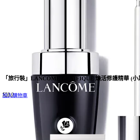
「旅行裝」LANCOME GÉNIFIQUE 煥活修護精華 (小黑
Original
Current
$
58.0
加入購物車
price
price
was:
is:
$188.0.
$58.0.