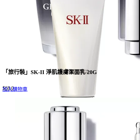
「旅行裝」SK-II 淨肌護膚潔面乳 20G
Original
Current
$
68.0
加入購物車
price
price
was:
is:
$88.0.
$68.0.