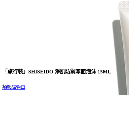
「旅行裝」SHISEIDO 淨肌防禦潔面泡沫 15ML
Original
Current
$
68.0
加入購物車
price
price
was:
is:
$88.0.
$68.0.