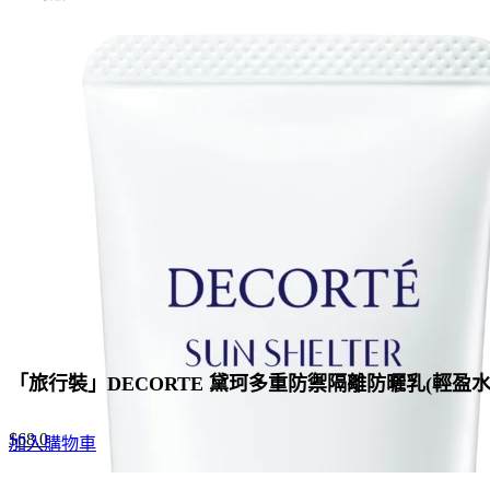
「旅行裝」DECORTE 黛珂多重防禦隔離防曬乳(輕盈水潤
Original
Current
$
68.0
加入購物車
price
price
was:
is: