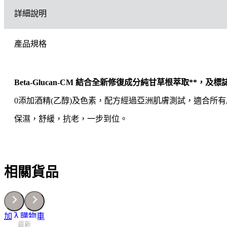
LANCOME
詳細說明
GÉNIFIQUE
煥
活
產品規格
修
護
精
華
Beta-Glucan-CM 結合全新修復成分純甘草根萃取*
(小
黑
0添加酒精(乙醇)及色素，配方經過亞洲肌膚測試，適合所
瓶)
7ML
保濕，舒緩，抗老，一步到位。
數
量
相關貨品
加入購物車
最新
最新
最新
最新
最新
最新
最新
最新