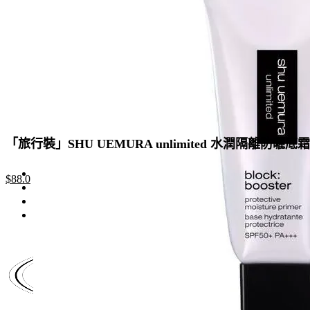
「旅行裝」SHU UEMURA unlimited 水潤隔離防曬底
Original
Current
$
88.0
price
price
was:
is:
$135.0.
$88.0.