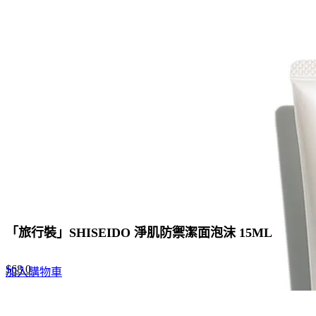
$88.0.
$68.0.
「旅行裝」SHISEIDO 淨肌防禦潔面泡沫 15ML
Original
Current
$
68.0
加入購物車
price
price
was:
is:
$88.0.
$68.0.