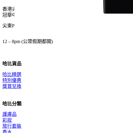
香港尖沙咀麼地道61號
冠華中心地下G15號舖
尖東P2出口 步行一分鐘
12 – 8pm (公眾假期都開)
哈比貨品
哈比精選
特別優惠
獎賞兌換
哈比分類
護膚品
彩妝
旅行套裝
香水