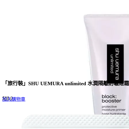
「旅行裝」SHU UEMURA unlimited 水潤隔離防曬底
Original
Current
$
88.0
加入購物車
price
price
was:
is:
$135.0.
$88.0.