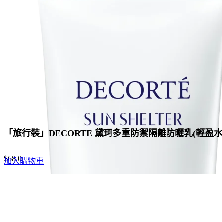
「旅行裝」DECORTE 黛珂多重防禦隔離防曬乳(輕盈水潤
Original
Current
$
68.0
加入購物車
price
price
was:
is:
$88.0.
$68.0.