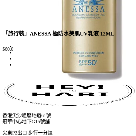
「旅行裝」ANESSA 極防水美肌UV乳液 12ML
Original
Current
$
60.0
price
price
was:
is:
$88.0.
$60.0.
香港尖沙咀麼地道61號
冠華中心地下G15號舖
尖東P2出口 步行一分鐘