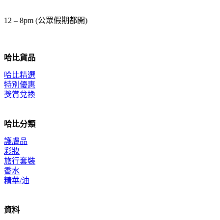
12 – 8pm (公眾假期都開)
哈比貨品
哈比精選
特別優惠
獎賞兌換
哈比分類
護膚品
彩妝
旅行套裝
香水
精華/油
資料