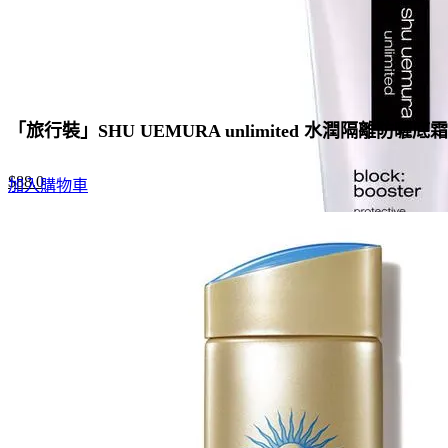
「旅行裝」SHU UEMURA unlimited 水潤隔離防曬底
Original
Current
$
88.0
加入購物車
price
price
was:
is:
$135.0.
$88.0.