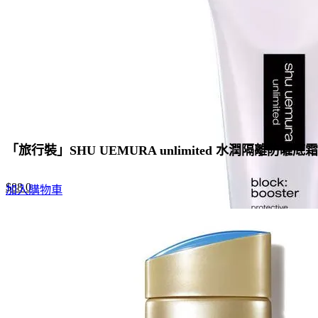
「旅行裝」SHU UEMURA unlimited 水潤隔離防曬底
Original
Current
$
88.0
加入購物車
price
price
was:
is:
$135.0.
$88.0.