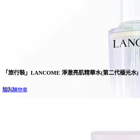
「旅行裝」LANCOME 淨澈亮肌精華水(第二代極光水) 
Original
Current
$
98.0
加入購物車
price
price
was:
is:
$278.0.
$98.0.