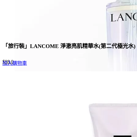
「旅行裝」LANCOME 淨澈亮肌精華水(第二代極光水) 
Original
Current
$
98.0
加入購物車
price
price
was:
is:
$278.0.
$98.0.