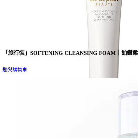
「旅行裝」SOFTENING CLEANSING FOAM｜鉑
$
78.0
加入購物車