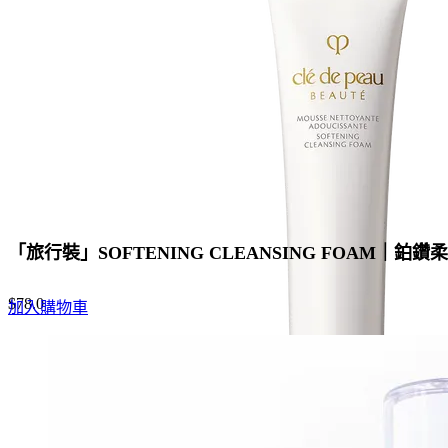
「旅行裝」SOFTENING CLEANSING FOAM｜鉑
$
78.0
加入購物車