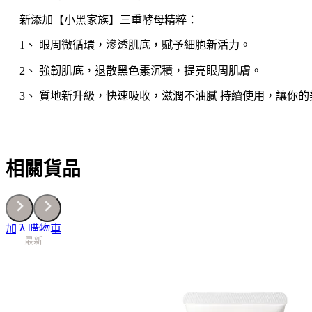
數
新添加【小黑家族】三重酵母精粹：
量
1、 眼周微循環，滲透肌底，賦予細胞新活力。
2、 強韌肌底，退散黑色素沉積，提亮眼周肌膚。
3、 質地新升級，快速吸收，滋潤不油膩 持續使用，讓你的
相關貨品
加入購物車
最新
最新
最新
最新
最新
最新
最新
最新