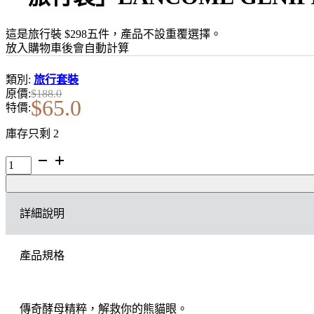
這是旅行裝 $298五件，產品不設重覆選擇。
放入購物車後會自動計算
類別:
旅行套裝
原價:
$
188.0
$
65.0
特價:
庫存只剩 2
「旅
行
裝」
LANCOME
詳細說明
GÉNIFIQUE
煥
活
產品規格
修
護
眼
霜
傳奇酵母精粹，解救你的熊貓眼。
5ML