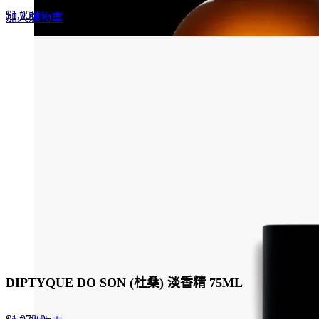
Original
Current
$
1,050.0
加入購物車
price
price
was:
is:
$1,500.0.
$1,050.0.
DIPTYQUE DO SON (杜桑) 淡香精 75ML
Original
Current