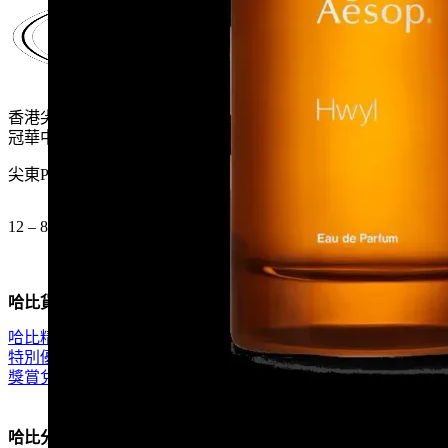
香港尖沙咀麼地道61號
冠華中心地下G15號舖
尖東P2出口 步行一分鐘
12 – 8pm (公眾假期都開)
哈比貨品
哈比精選
特別優惠
獎賞兌換
哈比分類