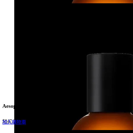
was:
is:
$1,210.0.
$847.0.
Aesop Tacit 悟香水
Original
Current
$
847.0
加入購物車
price
price
was:
is: