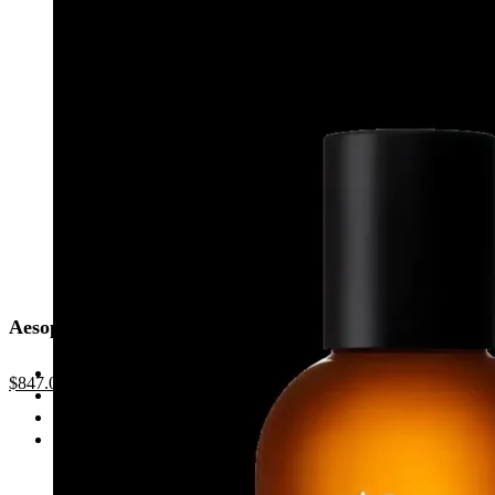
Aesop Hwyl 熾香水
Original
Current
$
847.0
price
price
was:
is:
$1,210.0.
$847.0.