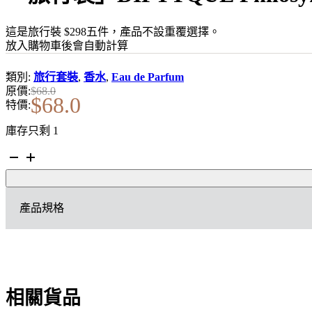
這是旅行裝 $298五件，產品不設重覆選擇。
放入購物車後會自動計算
類別:
旅行套裝
,
香水
,
Eau de Parfum
原價:
$
68.0
$
68.0
特價:
庫存只剩 1
「旅
行
裝」
DIPTYQUE
產品規格
Philosykos(希
臘
無
花
果)
EDP
相關貨品
2ML
數