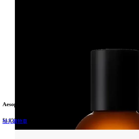
$1,210.0.
$847.0.
Aesop Karst 喀斯特香水
Original
Current
$
1,050.0
加入購物車
price
price
was:
is:
$1,500.0.
$1,050.0.