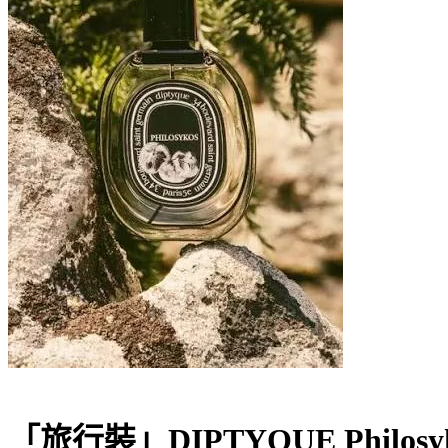
「旅行裝」DIPTYQUE Philosy