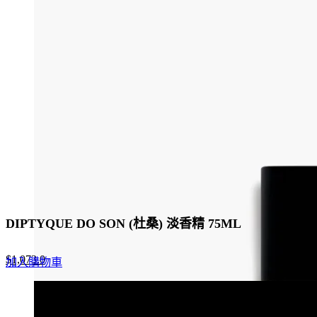
DIPTYQUE DO SON (杜桑) 淡香精 75ML
Original
Current
$
1,073.0
加入購物車
price
price
was:
is:
$1,650.0.
$1,073.0.