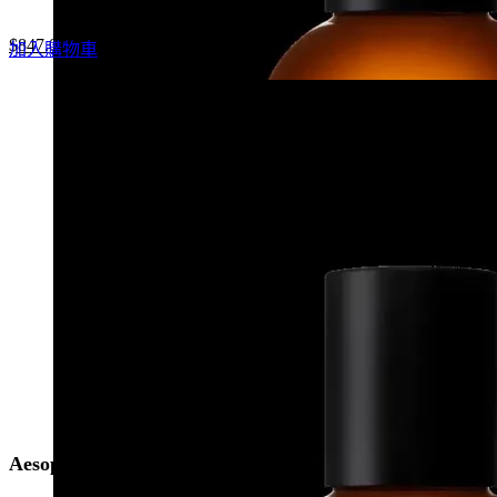
Original
Current
$
847.0
加入購物車
price
price
was:
is:
$1,210.0.
$847.0.
Aesop Karst 喀斯特香水