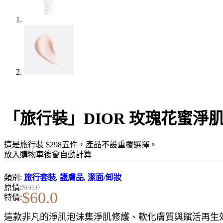
「旅行裝」DIOR 玫瑰花蜜淨肌
這是旅行裝 $298五件，產品不設重覆選擇。
放入購物車後會自動計算
類別:
旅行套裝
,
護膚品
,
潔面/卸妝
原價:
$
60.0
$
60.0
特價:
這款非凡的淨肌泡沫集淨肌修護、軟化膚質與賦活再生