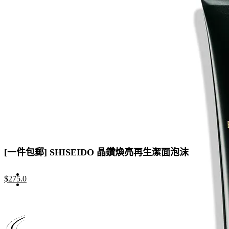
[一件包郵] SHISEIDO 晶鑽煥亮再生潔面泡沫
Original
Current
$
275.0
price
price
was:
is:
$550.0.
$275.0.