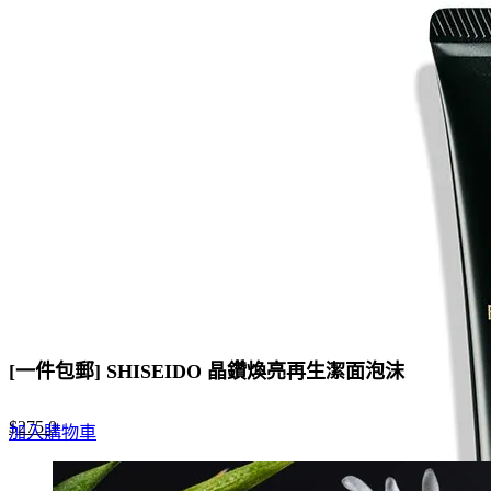
was:
is:
$840.0.
$488.0.
[一件包郵] SHISEIDO 晶鑽煥亮再生潔面泡沫
Original
Current
$
275.0
加入購物車
price
price
was:
is: