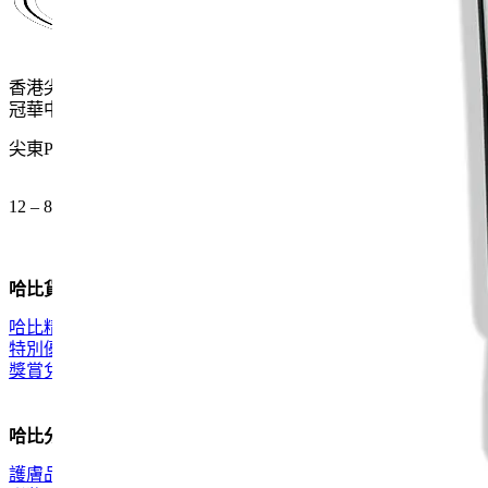
香港尖沙咀麼地道61號
冠華中心地下G15號舖
尖東P2出口 步行一分鐘
12 – 8pm (公眾假期都開)
哈比貨品
哈比精選
特別優惠
獎賞兌換
哈比分類
護膚品