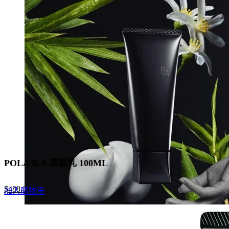
$550.0.
$275.0.
POLA B.A 潔面乳 100ML
Original
Current
$
488.0
加入購物車
price
price
was:
is:
$840.0.
$488.0.