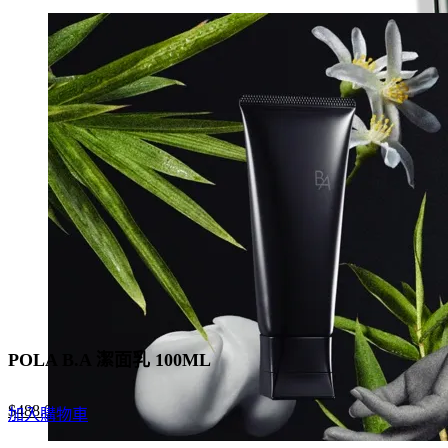
price
price
was:
is:
$550.0.
$275.0.
POLA B.A 潔面乳 100ML
Original
Current
$
488.0
加入購物車
price
price