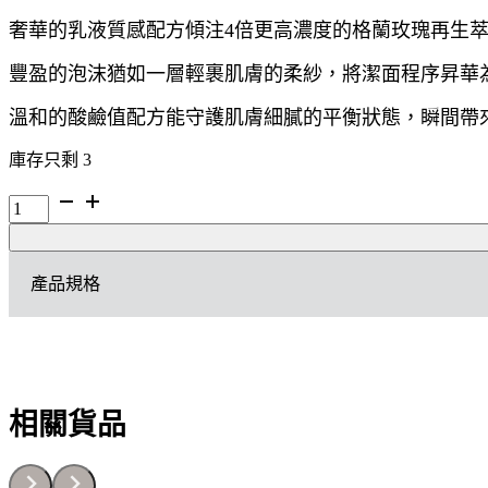
奢華的乳液質感配方傾注4倍更高濃度的格蘭玫瑰再生
豐盈的泡沫猶如一層輕裹肌膚的柔紗，將潔面程序昇華
溫和的酸鹼值配方能守護肌膚細膩的平衡狀態，瞬間帶
庫存只剩 3
「旅
行
裝」
DIOR
產品規格
玫
瑰
花
蜜
淨
肌
泡
相關貨品
沫
5ML
數