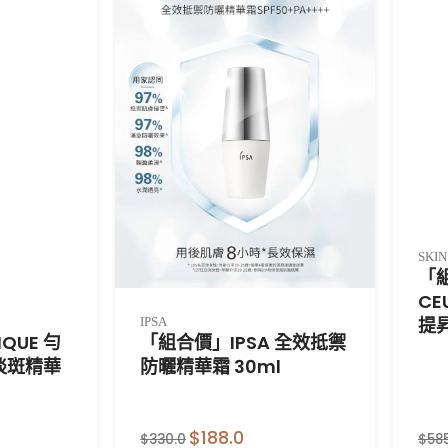
SKIN
「組
CE
提昇
IPSA
IQUE 勻
「組合價」IPSA 全效抵禦
淡斑精華
防曬精華霜 30ml
$188.0
$330.0
$58