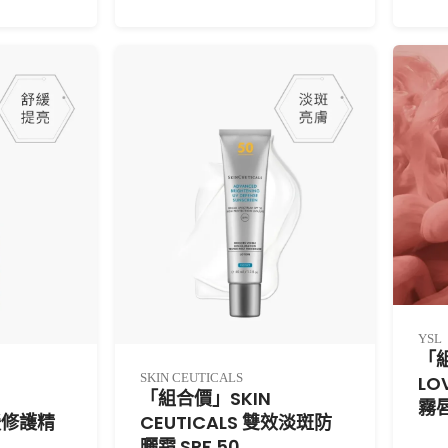
YSL
「
SKIN CEUTICALS
LO
「組合價」SKIN
霧唇
舒緩修護精
CEUTICALS 雙效淡斑防
曬霜 SPF 50