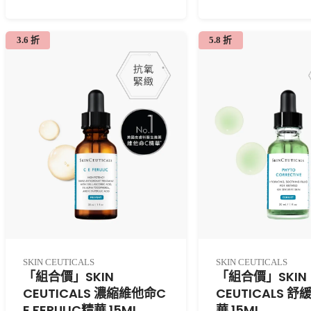
3.6 折
5.8 折
SKIN CEUTICALS
SKIN CEUTICALS
「組合價」SKIN
「組合價」SKIN
CEUTICALS 濃縮維他命C
CEUTICALS 
E FERULIC精華 15ML
華 15ML