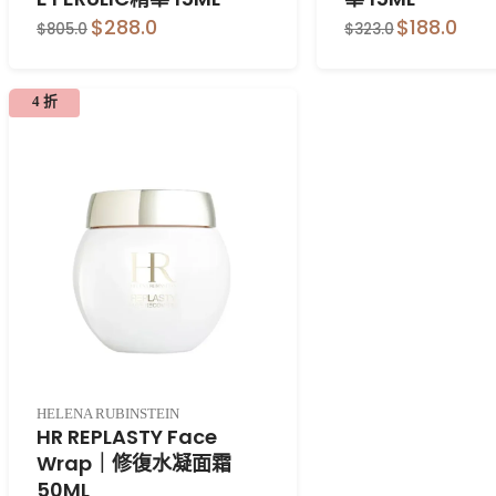
$288.0
$188.0
$805.0
$323.0
4 折
HELENA RUBINSTEIN
HR REPLASTY Face
Wrap｜修復水凝面霜
50ML