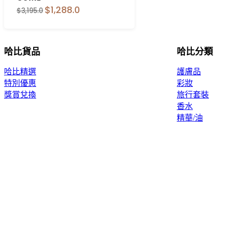
$1,288.0
$3,195.0
哈比貨品
哈比分類
哈比精選
護膚品
特別優惠
彩妝
獎賞兌換
旅行套裝
香水
精華/油