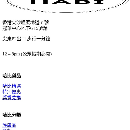
香港尖沙咀麼地道61號
冠華中心地下G15號舖
尖東P2出口 步行一分鐘
12 – 8pm (公眾假期都開)
哈比貨品
哈比精選
特別優惠
獎賞兌換
哈比分類
護膚品