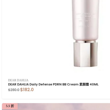
DEAR DAHLIA
DEAR DAHLIA Daily Defense PDRN BB Cream 素顏霜 40ML
$182.0
$280.0
5.5 折